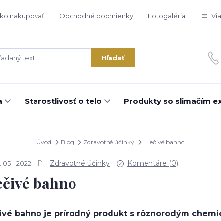
ko nakupovať
Obchodné podmienky
Fotogaléria
Vi
Hľadať
a
Starostlivosť o telo
Produkty so slimačím e
Úvod
Blog
Zdravotné účinky
Liečivé bahno
Zdravotné účinky
Komentáre (0)
05
2022
ečivé bahno
čivé bahno je prírodný produkt s rôznorodým chem