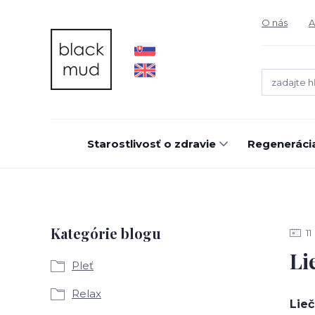
O nás
A
Starostlivosť o zdravie
Regeneráci
Kategórie blogu
11
Li
Pleť
Relax
Lie