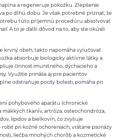
e, napína a regeneruje pokožku. Zlepšenie
áva po dlhú dobu. Je však potrebné priznať, že
 potrebu túto príjemnú procedúru absolvovať
eľ. A to je ďalší dôvod na to, aby ste okúsili
uje krvný obeh, takto napomáha vylučovať
okožka absorbuje biologicky aktívne látky a
lepšuje činnosť imunitného, dýchacieho a
. Využitie prináša aj pre pacientov
úplne odstraňuje pocity bolesti, pomáha pri
rení pohybového aparátu (chronické
a mäkkých tkanív, artróza, osteochondróza,
v, lipidov a bielkovín, čo zvyšuje
biť pri kožné ochoreniach, vrátane psoriázy
otnosti, liečba mnohých chorôb a kozmetické