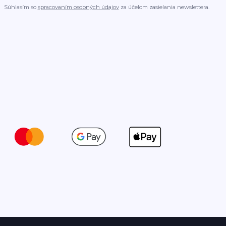
Súhlasím so
spracovaním osobných údajov
za účelom zasielania newslettera.