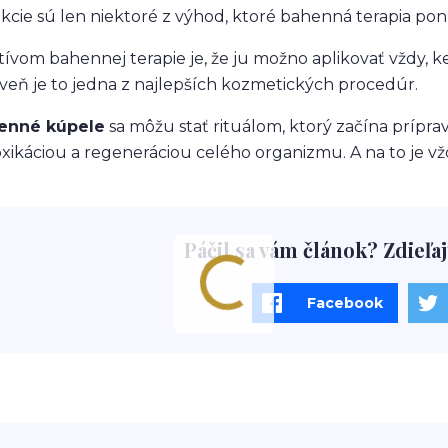
kcie sú len niektoré z výhod, ktoré bahenná terapia po
tívom bahennej terapie je, že ju možno aplikovať vždy, ke
veň je to jedna z najlepších kozmetických procedúr.
enné kúpele
sa môžu stať rituálom, ktorý začína príprav
xikáciou a regeneráciou celého organizmu. A na to je vžd
Páčil sa vám článok? Zdieľaj
Facebook