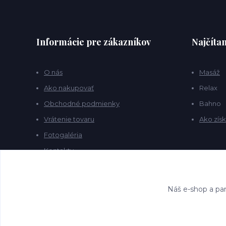
Informácie pre zákazníkov
Najčítan
O nás
Masáž
Ako nakupovať
Relax
Obchodné podmienky
Bahno
Vrátenie tovaru
Ako získ
Fotogaléria
Kontakty
Blog
Náš e-shop a par