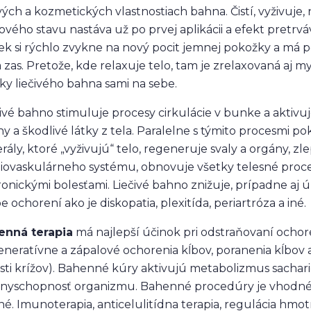
ivých a kozmetických vlastnostiach bahna. Čistí, vyživuj
ového stavu nastáva už po prvej aplikácii a efekt pretrv
ek si rýchlo zvykne na nový pocit jemnej pokožky a má
a zas. Pretože, kde relaxuje telo, tam je zrelaxovaná aj mys
ky liečivého bahna sami na sebe.
ivé bahno stimuluje procesy cirkulácie v bunke a aktiv
ny a škodlivé látky z tela. Paralelne s týmito procesmi p
rály, ktoré „vyživujú“ telo, regeneruje svaly a orgány, z
iovaskulárneho systému, obnovuje všetky telesné procesy
ronickými bolesťami. Liečivé bahno znižuje, prípadne aj 
be ochorení ako je diskopatia, plexitída, periartróza a iné.
enná terapia
má najlepší účinok pri odstraňovaní ocho
neratívne a zápalové ochorenia kĺbov, poranenia kĺbov 
sti krížov). Bahenné kúry aktivujú metabolizmus sacharido
nyschopnosť organizmu. Bahenné procedúry je vhodné ro
né. Imunoterapia, anticelulitídna terapia, regulácia hm