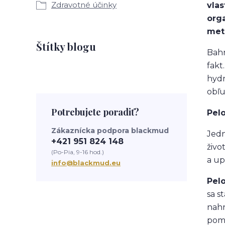
Zdravotné účinky
vlas
orga
met
Štítky blogu
Bahn
fakt
hydr
obľu
Potrebujete poradiť?
Pelo
Zákaznícka podpora blackmud
Jedn
+421 951 824 148
živo
(Po-Pia, 9-16 hod.)
a up
info@blackmud.eu
Pelo
sa s
nahr
pom