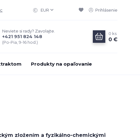
ac
EUR
Prihlásenie
Neviete si rady? Zavolajte.
0
ks
+421 951 824 148
0 €
(Po-Pia, 9-16 hod.)
xtraktom
Produkty na opaľovanie
ickým zložením a fyzikálno-chemickými