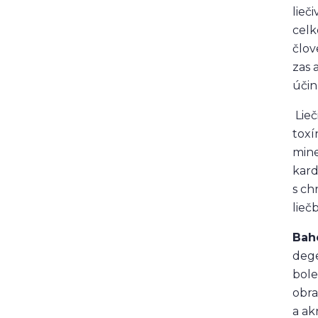
lieč
celk
člov
zas 
účin
Lieč
toxí
mine
kard
s ch
lieč
Bah
dege
bole
obra
a ak