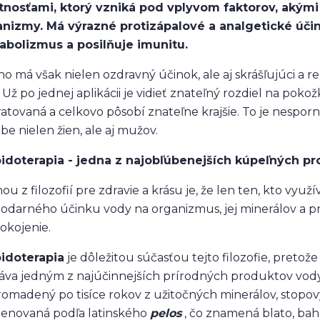
tnosťami, ktorý vzniká pod vplyvom faktorov, akými 
nizmy. Má výrazné protizápalové a analgetické účin
abolizmus a posilňuje imunitu.
o má však nielen ozdravný účinok, ale aj skrášľujúci a re
. Už po jednej aplikácii je vidieť znateľný rozdiel na pok
atovaná a celkovo pôsobí znateľne krajšie. To je nespor
be nielen žien, ale aj mužov.
idoterapia - jedna z najobľúbenejších kúpeľných p
ou z filozofií pre zdravie a krásu je, že len ten, kto vy
todarného účinku vody na organizmus, jej minerálov a 
okojenie.
idoterapia
je dôležitou súčasťou tejto filozofie, preto
táva jedným z najúčinnejších prírodných produktov vody
omadený po tisíce rokov z užitočných minerálov, stopov
enovaná podľa latinského
pelos
, čo znamená blato, bahn