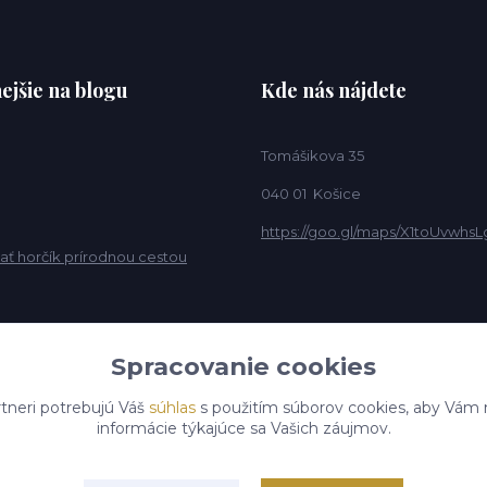
ejšie na blogu
Kde nás nájdete
Tomášikova 35
040 01 Košice
https://goo.gl/maps/X1toUvwhsL
ať horčík prírodnou cestou
Spracovanie cookies
tneri potrebujú Váš
súhlas
s použitím súborov cookies, aby Vám 
informácie týkajúce sa Vašich záujmov.