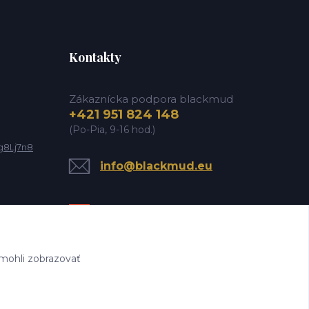
Kontakty
Zákaznícka podpora blackmud
+421 951 824 148
(Po-Pia, 9-16 hod.)
g8Lj7n8
info@blackmud.eu
mohli zobrazovať