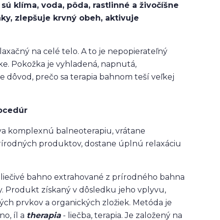
sú klíma, voda, pôda, rastlinné a živočíšne
ky, zlepšuje krvný obeh, aktivuje
laxačný na celé telo. A to je nepopierateľný
ožke. Pokožka je vyhladená, napnutá,
ne dôvod, prečo sa terapia bahnom teší veľkej
rocedúr
užíva komplexnú balneoterapiu, vrátane
prírodných produktov, dostane úplnú relaxáciu
že liečivé bahno extrahované z prírodného bahna
. Produkt získaný v dôsledku jeho vplyvu,
ých prvkov a organických zložiek. Metóda je
o, íl a
therapia
- liečba, terapia. Je založený na