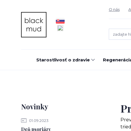
O nás
A
Starostlivosť o zdravie
Regeneráci
Pr
Novinky
Prev
01.09.2023
trie
Deň psoriázy