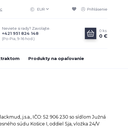
ac
EUR
Prihlásenie
Neviete si rady? Zavolajte.
0
ks
+421 951 824 148
0 €
(Po-Pia, 9-16 hod.)
xtraktom
Produkty na opaľovanie
ckmud, j.s.a., IČO: 52 906 230 so sídlom Južná
sného súdu Košice I, oddiel Sja, vložka 24/V