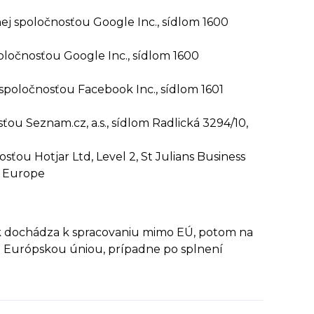
j spoločnosťou Google Inc., sídlom 1600
ločnosťou Google Inc., sídlom 1600
poločnosťou Facebook Inc., sídlom 1601
ou Seznam.cz, a.s., sídlom Radlická 3294/10,
ťou Hotjar Ltd, Level 2, St Julians Business
a, Europe
Ak dochádza k spracovaniu mimo EÚ, potom na
é Európskou úniou, prípadne po splnení