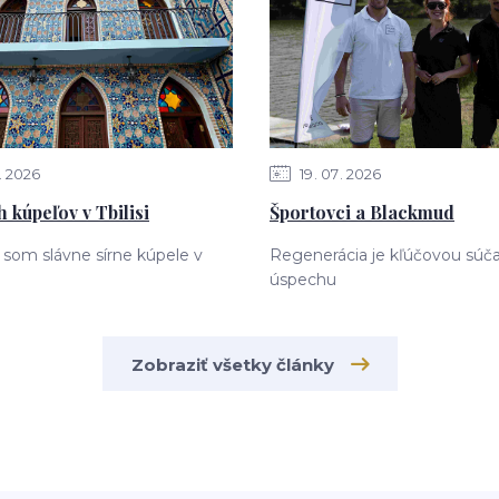
2026
19
07
2026
 kúpeľov v Tbilisi
Športovci a Blackmud
a som slávne sírne kúpele v
Regenerácia je kľúčovou súč
úspechu
Zobraziť všetky články