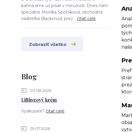
bahna sme už písali v minulosti. Dnes nám
Ana
špeciálne Monika Spolníková, obchodná
riaditeľka Blackmud, prez...
čítať celé
Anal
pomo
tých
konk
Zobraziť všetko
naši
Pre
Pref
Blog
strá
prez
03.08.2026
ktor
Liftingový krém
Mar
Vyskúšate?
čítať celé
Mark
obsa
29.07.2026
vytv