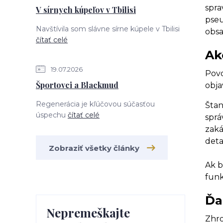
spra
V sírnych kúpeľov v Tbilisi
pseu
Navštívila som slávne sírne kúpele v Tbilisi
obsa
čítať celé
Ak
19.07.2026
Povo
Športovci a Blackmud
obja
Regenerácia je kľúčovou súčasťou
Štan
úspechu
čítať celé
sprá
zaká
deta
Zobraziť všetky články
Ak b
funk
Ďa
Nepremeškajte
Zhro