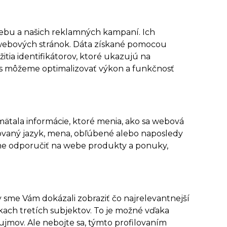
bu a našich reklamných kampaní. Ich
webových stránok. Dáta získané pomocou
ia identifikátorov, ktoré ukazujú na
s môžeme optimalizovať výkon a funkčnosť
ätala informácie, ktoré menia, ako sa webová
erovaný jazyk, mena, obľúbené alebo naposledy
e odporučiť na webe produkty a ponuky,
 sme Vám dokázali zobraziť čo najrelevantnejší
nkach tretích subjektov. To je možné vďaka
ujmov. Ale nebojte sa, týmto profilovaním