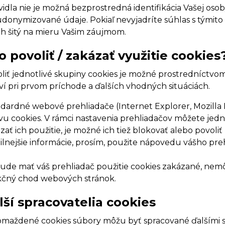
vidla nie je možná bezprostredná identifikácia Vašej oso
donymizované údaje. Pokiaľ nevyjadríte súhlas s týmit
h šitý na mieru Vašim záujmom.
o povoliť / zakázať využitie cookies
liť jednotlivé skupiny cookies je možné prostredníctvom
ví pri prvom príchode a ďalších vhodných situáciách.
dardné webové prehliadače (Internet Explorer, Mozilla
vu cookies. V rámci nastavenia prehliadačov môžete jedn
zať ich použitie, je možné ich tiež blokovať alebo povoliť
ilnejšie informácie, prosím, použite nápovedu vášho pre
ude mať váš prehliadač použitie cookies zakázané, nemô
čný chod webových stránok.
lší spracovatelia cookies
maždené cookies súbory môžu byť spracované ďalšími s