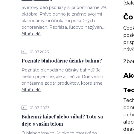
(ďal
Svetový deň psoriázy si pripomíname 29.
októbra. Práve bahno je známe svojimi
Čo
blahodárnymi účinkami pri kožných
ochoreniach. Psoriáza, ľudovo nazývan...
Cook
čítať celé
posk
pris
návš
01.07.2023
Poznáte blahodárne účinky bahna?
Zber
Poznáte blahodárne účinky bahna? Je
Ak
nielen príjemné, ale aj liečivé Dnes vám
prinášame zopár produktov, ktoré sme...
Tec
čítať celé
Tech
ponú
01.03.2023
ucho
Bahenný kúpeľ alebo zábal? Toto sa
aleb
deje s vaším telom
deak
O blahodárnych účinkoch morského