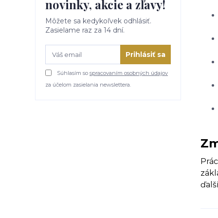
novinky, akcie a zľavy!
Môžete sa kedykoľvek odhlásiť.
Zasielame raz za 14 dní.
Prihlásiť sa
Súhlasím so
spracovaním osobných údajov
za účelom zasielania newslettera.
Zm
Prác
zákl
ďalš