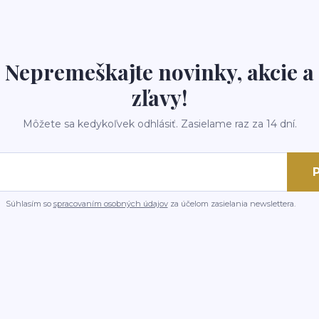
Nepremeškajte novinky, akcie a
zľavy!
Môžete sa kedykoľvek odhlásiť. Zasielame raz za 14 dní.
P
Súhlasím so
spracovaním osobných údajov
za účelom zasielania newslettera.