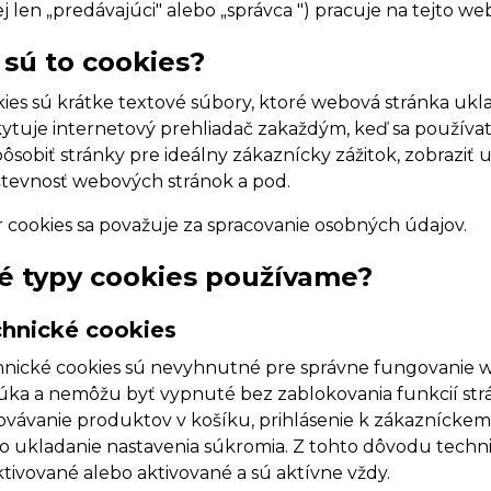
ej len „predávajúci" alebo „správca ") pracuje na tejto w
 sú to cookies?
ies sú krátke textové súbory, ktoré webová stránka ukl
ytuje internetový prehliadač zakaždým, keď sa používat
pôsobiť stránky pre ideálny zákaznícky zážitok, zobraziť 
tevnosť webových stránok a pod.
 cookies sa považuje za spracovanie osobných údajov.
é typy cookies používame?
hnické cookies
nické cookies sú nevyhnutné pre správne fungovanie we
ka a nemôžu byť vypnuté bez zablokovania funkcií st
vávanie produktov v košíku, prihlásenie k zákazníckem
o ukladanie nastavenia súkromia. Z tohto dôvodu techn
tivované alebo aktivované a sú aktívne vždy.