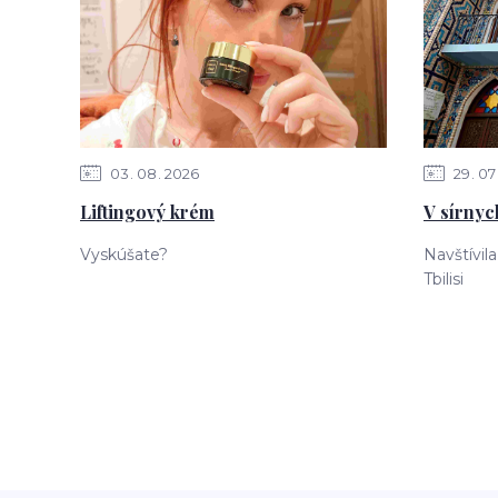
03
08
2026
29
07
Liftingový krém
V sírnych
Vyskúšate?
Navštívil
Tbilisi