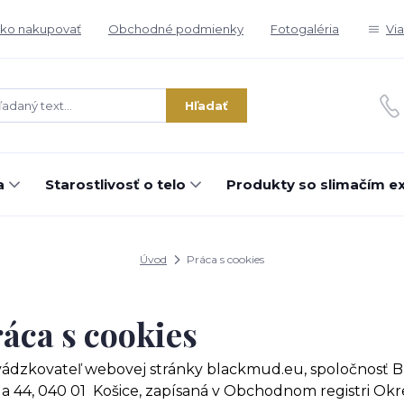
ko nakupovať
Obchodné podmienky
Fotogaléria
Vi
Hľadať
a
Starostlivosť o telo
Produkty so slimačím e
Úvod
Práca s cookies
áca s cookies
ádzkovateľ webovej stránky blackmud.eu, spoločnosť Bla
da 44, 040 01 Košice, zapísaná v Obchodnom registri Okre