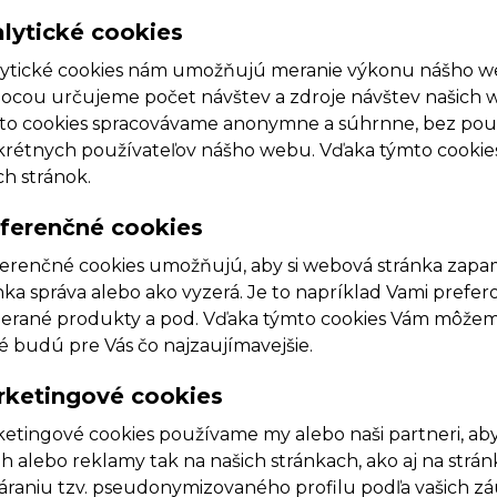
lytické cookies
ytické cookies nám umožňujú meranie výkonu nášho we
cou určujeme počet návštev a zdroje návštev našich 
to cookies spracovávame anonymne a súhrnne, bez použit
rétnych používateľov nášho webu. Vďaka týmto cookie
ch stránok.
ferenčné cookies
erenčné cookies umožňujú, aby si webová stránka zapam
nka správa alebo ako vyzerá. Je to napríklad Vami pref
erané produkty a pod. Vďaka týmto cookies Vám môžem
é budú pre Vás čo najzaujímavejšie.
ketingové cookies
etingové cookies používame my alebo naši partneri, aby
h alebo reklamy tak na našich stránkach, ako aj na strá
áraniu tzv. pseudonymizovaného profilu podľa vašich zá