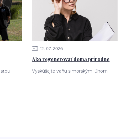
12
07
2026
Ako regenerovať doma prírodne
asťou
Vyskúšajte vaňu s morským lúhom