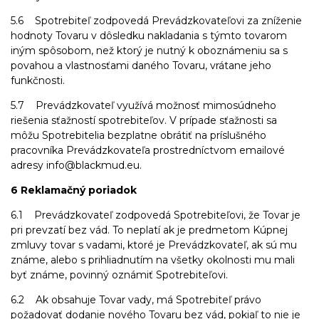
5.6 Spotrebiteľ zodpovedá Prevádzkovateľovi za zníženie
hodnoty Tovaru v dôsledku nakladania s týmto tovarom
iným spôsobom, než ktorý je nutný k oboznámeniu sa s
povahou a vlastnosťami daného Tovaru, vrátane jeho
funkčnosti.
5.7 Prevádzkovateľ využívá možnosť mimosúdneho
riešenia sťažností spotrebiteľov. V prípade sťažnosti sa
môžu Spotrebitelia bezplatne obrátiť na príslušného
pracovníka Prevádzkovateľa prostredníctvom emailové
adresy info@blackmud.eu.
6 Reklamačný poriadok
6.1 Prevádzkovateľ zodpovedá Spotrebiteľovi, že Tovar je
pri prevzatí bez vád. To neplatí ak je predmetom Kúpnej
zmluvy tovar s vadami, ktoré je Prevádzkovateľ, ak sú mu
známe, alebo s prihliadnutím na všetky okolnosti mu mali
byť známe, povinný oznámiť Spotrebiteľovi.
6.2 Ak obsahuje Tovar vady, má Spotrebiteľ právo
požadovať dodanie nového Tovaru bez vád, pokiaľ to nie je