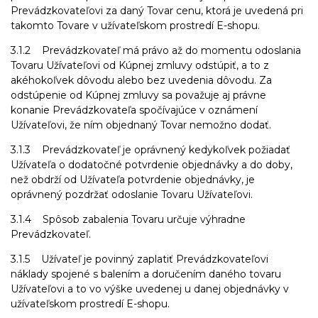
Prevádzkovateľovi za daný Tovar cenu, ktorá je uvedená pri
takomto Tovare v užívateľskom prostredí E-shopu.
3.1.2 Prevádzkovateľ má právo až do momentu odoslania
Tovaru Užívateľovi od Kúpnej zmluvy odstúpiť, a to z
akéhokoľvek dôvodu alebo bez uvedenia dôvodu. Za
odstúpenie od Kúpnej zmluvy sa považuje aj právne
konanie Prevádzkovateľa spočívajúce v oznámení
Užívateľovi, že ním objednaný Tovar nemožno dodať.
3.1.3 Prevádzkovateľ je oprávnený kedykoľvek požiadať
Užívateľa o dodatočné potvrdenie objednávky a do doby,
než obdrží od Užívateľa potvrdenie objednávky, je
oprávnený pozdržať odoslanie Tovaru Užívateľovi.
3.1.4 Spôsob zabalenia Tovaru určuje výhradne
Prevádzkovateľ.
3.1.5 Užívateľ je povinný zaplatiť Prevádzkovateľovi
náklady spojené s balením a doručením daného tovaru
Užívateľovi a to vo výške uvedenej u danej objednávky v
užívateľskom prostredí E-shopu.