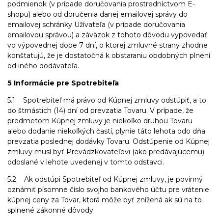
podmienok (v prípade doručovania prostredníctvom E-
shopu) alebo od doručenia danej emailovej správy do
emailovej schránky Užívateľa (v prípade doručovania
emailovou správou) a záväzok z tohoto dôvodu vypovedať
vo výpovednej dobe 7 dní, o ktorej zmluvné strany zhodne
konštatujú, že je dostatočná k obstaraniu obdobných plnení
od iného dodávateľa.
5 Informácie pre Spotrebiteľa
5.1 Spotrebiteľ má právo od Kúpnej zmluvy odstúpiť, a to
do štrnástich (14) dní od prevzatia Tovaru. V prípade, že
predmetom Kúpnej zmluvy je niekoľko druhou Tovaru
alebo dodanie niekoľkých častí, plynie táto lehota odo dňa
prevzatia poslednej dodávky Tovaru. Odstúpenie od Kúpnej
zmluvy musí byť Prevádzkovateľovi (ako predávajúcemu)
odoslané v lehote uvedenej v tomto odstavci.
5.2 Ak odstúpi Spotrebiteľ od Kúpnej zmluvy, je povinný
oznámiť písomne číslo svojho bankového účtu pre vrátenie
kúpnej ceny za Tovar, ktorá môže byť znížená ak sú na to
splnené zákonné dôvody.