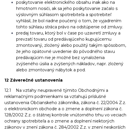
poskytovanie elektronického obsahu inak ako na
hmotnom nosiči, ak sa jeho poskytovanie začalo s
výslovným súhlasom spotrebiteľa a spotrebiteľ
vyhlásil, že bol riadne poučený o tom, že vyjadrením
tohto súhlasu stráca právo na odstúpenie od zmluvy.
predaj tovaru, ktorý bol v čase po uzavretí zmluvy a
prevzatí tovaru od predávajúceho kupujúcemu
zmontovaný, zložený alebo použitý takým spôsobom,
že jeho opätovné uvedenie do pôvodného stavu
predávajúcim nie je možné bez vynaloženia
zvýšeného úsilia a zvýšených nákladov, napr. zložený
alebo zmontovaný nábytok a pod.
12 Záverečné ustanovenia
12.1 Na vzťahy neupravené týmito Obchodnými a
reklamačnými podmienkami sa vzťahujú príslušné
ustanovenia Občianskeho zákonníka, zákona č. 22/2004 Z.z.
o elektronickom obchode a o zmene a doplnení zákona č.
128/2002 Z.z. o štátnej kontrole vnútorného trhu vo veciach
ochrany spotrebiteľa a o zmene a doplnení niektorých
zákonov v znení zákona č. 284/2002 Z.z. v znení neskorších