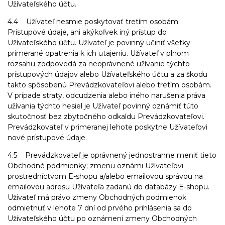
Užívateľského účtu.
4.4 Užívateľ nesmie poskytovať tretím osobám
Prístupové údaje, ani akýkoľvek iný prístup do
Užívateľského účtu. Užívateľ je povinný učiniť všetky
primerané opatrenia k ich utajeniu. Užívateľ v plnom
rozsahu zodpovedá za neoprávnené užívanie týchto
prístupových údajov alebo Užívateľského účtu a za škodu
takto spôsobenú Prevádzkovateľovi alebo tretím osobám.
V prípade straty, odcudzenia alebo iného narušenia práva
užívania týchto hesiel je Užívateľ povinný oznámiť túto
skutočnosť bez zbytočného odkaldu Prevádzkovateľovi.
Prevádzkovateľ v primeranej lehote poskytne Užívateľovi
nové prístupové údaje.
4.5 Prevádzkovateľ je oprávnený jednostranne meniť tieto
Obchodné podmienky; zmenu oznámi Užívateľovi
prostredníctvom E-shopu a/alebo emailovou správou na
emailovou adresu Užívateľa zadanú do databázy E-shopu.
Uživateľ má právo zmeny Obchodných podmienok
odmietnuť v lehote 7 dní od prvého prihlásenia sa do
Užívateľského účtu po oznámení zmeny Obchodných