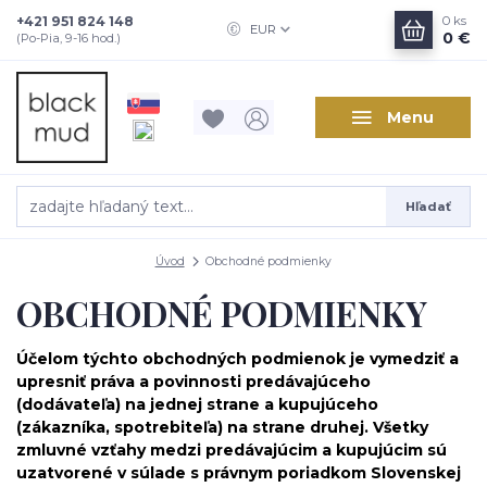
+421 951 824 148
0
ks
EUR
0 €
(Po-Pia, 9-16 hod.)
Menu
Hľadať
Úvod
Obchodné podmienky
OBCHODNÉ PODMIENKY
Účelom týchto obchodných podmienok je vymedziť a
upresniť práva a povinnosti predávajúceho
(dodávateľa) na jednej strane a kupujúceho
(zákazníka, spotrebiteľa) na strane druhej. Všetky
zmluvné vzťahy medzi predávajúcim a kupujúcim sú
uzatvorené v súlade s právnym poriadkom Slovenskej