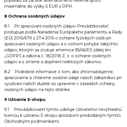
poplatku za začatie alternatívneho riešenia sporu
maximálne do výšky 5 EUR s DPH.
8 Ochrana osobných údajov
8.1 Pri spracúvaní osobných údajov Prevádzkovateľ
postupuje podľa Nariadenia Európskeho parlamentu a Rady
(EÚ) 2016/679 z 27.4.2016 o ochrane fyzických osôb pri
spracúvaní osobných údajov a o voľnom pohybe takýchto
údajov, ktorým sa zrušuje smernica 95/46/ES (ďalej len
„GDPR“) a zákona č. 18/2018 Z. z. o ochrane osobných
údajov a o zmene a doplnení niektorých zákonov.
8.2 Podrobné informácie o tom, ako zhromažďujeme,
spracúvame a chránime osobné údaje našich zákazníkov pri
využívaní našich služieb sú upravené v zásadách ochrany
osobných údajov na tejto stránke.
9 Užívanie E-shopu
9.1 Prevádzkovateľ týmto udeľuje Užívateľovi nevýhradnú
licenciu k užívaniu E-shopu spôsobom predvídaným týmito
Obchodnými podmienkami.