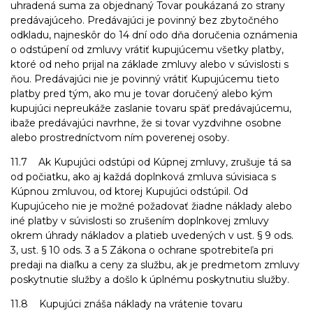
uhradená suma za objednaný Tovar poukázaná zo strany
predávajúceho. Predávajúci je povinný bez zbytočného
odkladu, najneskôr do 14 dní odo dňa doručenia oznámenia
o odstúpení od zmluvy vrátiť kupujúcemu všetky platby,
ktoré od neho prijal na základe zmluvy alebo v súvislosti s
ňou. Predávajúci nie je povinný vrátiť Kupujúcemu tieto
platby pred tým, ako mu je tovar doručený alebo kým
kupujúci nepreukáže zaslanie tovaru späť predávajúcemu,
ibaže predávajúci navrhne, že si tovar vyzdvihne osobne
alebo prostredníctvom ním poverenej osoby.
11.7 Ak Kupujúci odstúpi od Kúpnej zmluvy, zrušuje tá sa
od počiatku, ako aj každá doplnková zmluva súvisiaca s
Kúpnou zmluvou, od ktorej Kupujúci odstúpil. Od
Kupujúceho nie je možné požadovať žiadne náklady alebo
iné platby v súvislosti so zrušením doplnkovej zmluvy
okrem úhrady nákladov a platieb uvedených v ust. § 9 ods.
3, ust. § 10 ods. 3 a 5 Zákona o ochrane spotrebiteľa pri
predaji na diaľku a ceny za službu, ak je predmetom zmluvy
poskytnutie služby a došlo k úplnému poskytnutiu služby.
11.8 Kupujúci znáša náklady na vrátenie tovaru