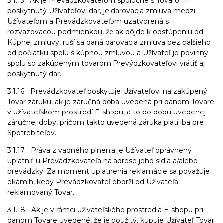
3.1.15 Ak je Prevádzkovateľom spoločne s Tovarom
poskytnutý Užívateľovi dar, je darovacia zmluva medzi
Užívateľom a Prevádzkovateľom uzatvorená s
rozväzovacou podmienkou, že ak dôjde k odstúpeniu od
Kúpnej zmluvy, ruší sa daná darovacia zmluva bez ďalšieho
od počiatku spolu s kúpnou zmluvou a Užívateľ je povinný
spolu so zakúpeným tovarom Prevýdzkovateľovi vrátiť aj
poskytnutý dar.
3.1.16 Prevádzkovateľ poskytuje Užívateľovi na zakúpený
Tovar záruku, ak je záručná doba uvedená pri danom Tovare
v užívateľskom prostredí E-shopu, a to po dobu uvedenej
záručnej doby, pričom takto uvedená záruka platí iba pre
Spotrebiteľov.
3.1.17 Práva z vadného plnenia je Užívateľ oprávnený
uplatniť u Prevádzkovateľa na adrese jeho sídla a/alebo
prevádzky. Za moment uplatnenia reklamácie sa považuje
okamih, kedy Prevádzkovateľ obdrží od Užívateľa
reklamovaný Tovar.
3.1.18 Ak je v rámci užívateľského prostredia E-shopu pri
danom Tovare uvedené, že je použitý, kupuje Užívateľ Tovar