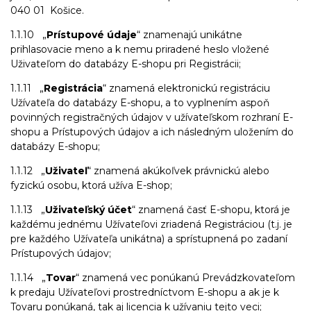
040 01 Košice.
1.1.10 „
Prístupové údaje
“ znamenajú unikátne
prihlasovacie meno a k nemu priradené heslo vložené
Uživateľom do databázy E-shopu pri Registrácii;
1.1.11 „
Registrácia
“ znamená elektronickú registráciu
Užívateľa do databázy E-shopu, a to vyplnením aspoň
povinných registračných údajov v užívateľskom rozhraní E-
shopu a Prístupových údajov a ich následným uložením do
databázy E-shopu;
1.1.12 „
Uživateľ
“ znamená akúkoľvek právnickú alebo
fyzickú osobu, ktorá užíva E-shop;
1.1.13 „
Uživateľský účet
“ znamená časť E-shopu, ktorá je
každému jednému Užívateľovi zriadená Registráciou (t.j. je
pre každého Užívateľa unikátna) a sprístupnená po zadaní
Prístupových údajov;
1.1.14 „
Tovar
“ znamená vec ponúkanú Prevádzkovateľom
k predaju Užívateľovi prostredníctvom E-shopu a ak je k
Tovaru ponúkaná, tak aj licencia k užívaniu tejto veci;