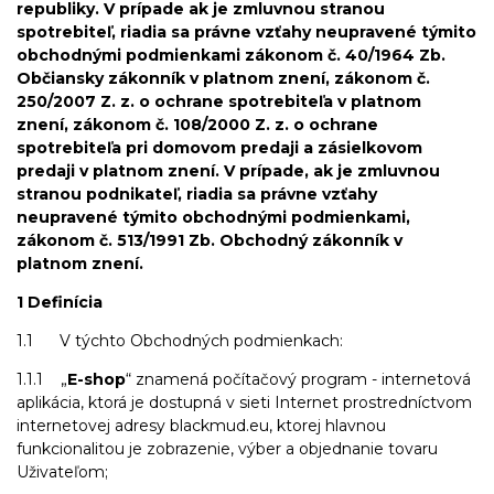
republiky. V prípade ak je zmluvnou stranou
spotrebiteľ, riadia sa právne vzťahy neupravené týmito
obchodnými podmienkami zákonom č. 40/1964 Zb.
Občiansky zákonník v platnom znení, zákonom č.
250/2007 Z. z. o ochrane spotrebiteľa v platnom
znení, zákonom č. 108/2000 Z. z. o ochrane
spotrebiteľa pri domovom predaji a zásielkovom
predaji v platnom znení. V prípade, ak je zmluvnou
stranou podnikateľ, riadia sa právne vzťahy
neupravené týmito obchodnými podmienkami,
zákonom č. 513/1991 Zb. Obchodný zákonník v
platnom znení.
1 Definícia
1.1 V týchto Obchodných podmienkach:
1.1.1 „
E-shop
“ znamená počítačový program - internetová
aplikácia, ktorá je dostupná v sieti Internet prostredníctvom
internetovej adresy blackmud.eu, ktorej hlavnou
funkcionalitou je zobrazenie, výber a objednanie tovaru
Uživateľom;