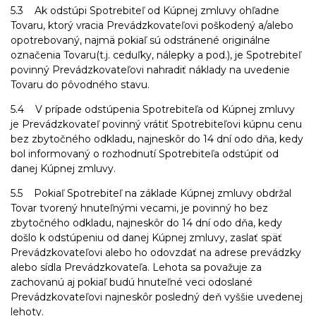
5.3 Ak odstúpi Spotrebiteľ od Kúpnej zmluvy ohľadne
Tovaru, ktorý vracia Prevádzkovateľovi poškodený a/alebo
opotrebovaný, najmä pokiaľ sú odstránené originálne
označenia Tovaru(t.j. ceduľky, nálepky a pod.), je Spotrebiteľ
povinný Prevádzkovateľovi nahradiť náklady na uvedenie
Tovaru do pôvodného stavu.
5.4 V prípade odstúpenia Spotrebiteľa od Kúpnej zmluvy
je Prevádzkovateľ povinný vrátiť Spotrebiteľovi kúpnu cenu
bez zbytočného odkladu, najneskôr do 14 dní odo dňa, kedy
bol informovaný o rozhodnutí Spotrebiteľa odstúpiť od
danej Kúpnej zmluvy.
5.5 Pokiaľ Spotrebiteľ na základe Kúpnej zmluvy obdržal
Tovar tvorený hnuteľnými vecami, je povinný ho bez
zbytočného odkladu, najneskôr do 14 dní odo dňa, kedy
došlo k odstúpeniu od danej Kúpnej zmluvy, zaslať späť
Prevádzkovateľovi alebo ho odovzdať na adrese prevádzky
alebo sídla Prevádzkovateľa. Lehota sa považuje za
zachovanú aj pokiaľ budú hnuteľné veci odoslané
Prevádzkovateľovi najneskôr posledný deň vyššie uvedenej
lehoty.