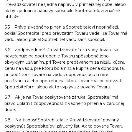
Prevádzkovateľ nezjedná nápravu v primeranej dobe, alebo
ak by zjednanie nápravy spôsobilo Spotrebiteľovi značné
obtiaže.
6.5 Právo z vadného plnenia Spotrebiteľovi neprináleží,
pokiaľ Spotrebiteľ pred prevzatím Tovaru vedel, že Tovar má
vadu, alebo pokiaľ Spotrebiteľ vadu sám spôsobil.
6.6 Zodpovednosť Prevádzkovateľa za vady Tovaru sa
nevzťahuje na opotrebenie Tovaru spôsobené jeho
obvyklým užívaním, pri Tovare predávanom za nižšiu kúpnu
cenu na vadu, pre ktorú bola nižšia kúpna cena dohodnutá,
pri použitom Tovare na vadu zodpovedajúcu miere
používania alebo opotrebenia, ktorú Tovar mal pri prevzatí
Spotrebiteľom, alebo ak to vyplýva z povahy Tovaru.
6.7 Ak je na Tovar poskytovaná záruka, Spotrebiteľ má
právo uplatniť zodpovednosť z vadného plnenia v záručnej
dobe.
6.8 Na žiadosť Spotrebiteľa je Prevádzkovateľ povinný
poskytnúť Spotrebiteľovi záručný list. Ak to povaha Tovaru