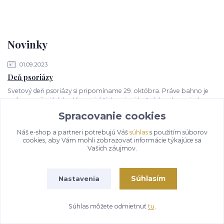
Novinky
01.09.2023
Deň psoriázy
Svetový deň psoriázy si pripomíname 29. októbra. Práve bahno je
známe svojimi blahodárnymi účinkami pri kožných ochoreniach.
Psoriáza, ľudovo nazývan...
čítať celé
Spracovanie cookies
Náš e-shop a partneri potrebujú Váš
súhlas
s použitím súborov
01.07.2023
cookies, aby Vám mohli zobrazovať informácie týkajúce sa
Poznáte blahodárne účinky bahna?
Vašich záujmov.
Poznáte blahodárne účinky bahna? Je nielen príjemné, ale aj liečivé
Dnes vám prinášame zopár produktov, ktoré sme...
čítať celé
Súhlasím
Nastavenia
01.03.2023
Súhlas môžete odmietnuť
tu
.
Bahenný kúpeľ alebo zábal? Toto sa deje s vaším telom