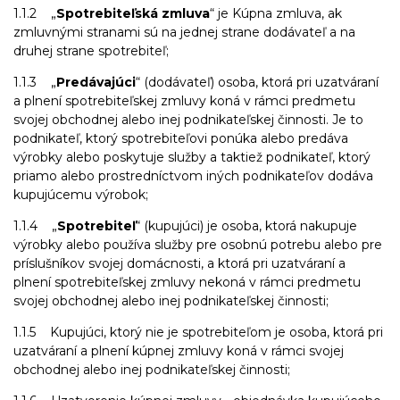
1.1.2 „
Spotrebiteľská zmluva
“ je Kúpna zmluva, ak
zmluvnými stranami sú na jednej strane dodávateľ a na
druhej strane spotrebiteľ;
1.1.3 „
Predávajúci
“ (dodávateľ) osoba, ktorá pri uzatváraní
a plnení spotrebiteľskej zmluvy koná v rámci predmetu
svojej obchodnej alebo inej podnikateľskej činnosti. Je to
podnikateľ, ktorý spotrebiteľovi ponúka alebo predáva
výrobky alebo poskytuje služby a taktiež podnikateľ, ktorý
priamo alebo prostredníctvom iných podnikateľov dodáva
kupujúcemu výrobok;
1.1.4 „
Spotrebiteľ
“ (kupujúci) je osoba, ktorá nakupuje
výrobky alebo používa služby pre osobnú potrebu alebo pre
príslušníkov svojej domácnosti, a ktorá pri uzatváraní a
plnení spotrebiteľskej zmluvy nekoná v rámci predmetu
svojej obchodnej alebo inej podnikateľskej činnosti;
1.1.5 Kupujúci, ktorý nie je spotrebiteľom je osoba, ktorá pri
uzatváraní a plnení kúpnej zmluvy koná v rámci svojej
obchodnej alebo inej podnikateľskej činnosti;