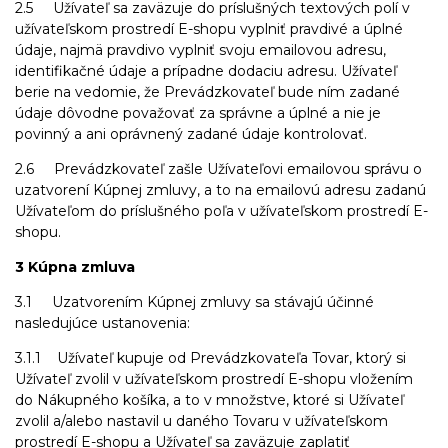
2.5 Užívateľ sa zaväzuje do príslušných textových polí v
užívateľskom prostredí E-shopu vyplniť pravdivé a úplné
údaje, najmä pravdivo vyplniť svoju emailovou adresu,
identifikačné údaje a prípadne dodaciu adresu. Užívateľ
berie na vedomie, že Prevádzkovateľ bude ním zadané
údaje dôvodne považovať za správne a úplné a nie je
povinný a ani oprávnený zadané údaje kontrolovať.
2.6 Prevádzkovateľ zašle Užívateľovi emailovou správu o
uzatvorení Kúpnej zmluvy, a to na emailovú adresu zadanú
Užívateľom do príslušného poľa v užívateľskom prostredí E-
shopu.
3 Kúpna zmluva
3.1 Uzatvorením Kúpnej zmluvy sa stávajú účinné
nasledujúce ustanovenia:
3.1.1 Užívateľ kupuje od Prevádzkovateľa Tovar, ktorý si
Užívateľ zvolil v užívateľskom prostredí E-shopu vložením
do Nákupného košíka, a to v množstve, ktoré si Užívateľ
zvolil a/alebo nastavil u daného Tovaru v užívateľskom
prostredí E-shopu a Užívateľ sa zaväzuje zaplatiť