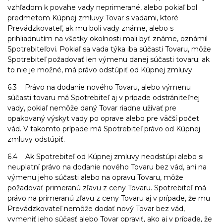
vzhľadom k povahe vady neprimerané, alebo pokiaľ bol
predmetom Kúpnej zmluvy Tovar s vadami, ktoré
Prevádzkovateľ, ak mu boli vady známe, alebo s
prihliadnutím na všetky okolnosti mali byť známe, oznámil
Spotrebiteľovi. Pokiaľ sa vada týka iba súčasti Tovaru, môže
Spotrebiteľ požadovať len výmenu danej súčasti tovaru; ak
to nie je možné, má právo odstúpiť od Kúpnej zmluvy.
6.3 Právo na dodanie nového Tovaru, alebo výmenu
súčasti tovaru má Spotrebiteľ aj v prípade odstrániteľnej
vady, pokiaľ nemôže daný Tovar riadne užívať pre
opakovaný výskyt vady po oprave alebo pre väčší počet
vád. V takomto prípade má Spotrebiteľ právo od Kúpnej
zmluvy odstúpiť.
6.4 Ak Spotrebiteľ od Kúpnej zmluvy neodstúpi alebo si
neuplatní právo na dodanie nového Tovaru bez vád, ani na
výmenu jeho súčasti alebo na opravu Tovaru, môže
požadovať primeranú zľavu z ceny Tovaru. Spotrebiteľ má
právo na primeranú zľavu z ceny Tovaru aj v prípade, že mu
Prevádzkovateľ nemôže dodať nový Tovar bez vád,
vymeniť jeho súčasť alebo Tovar opraviť, ako aj v prípade, že