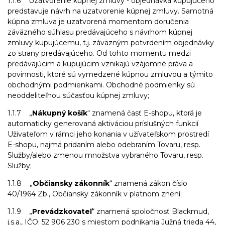
1.1.6 Uzatvorenie kúpnej zmluvy - objednávka kupujúceho
predstavuje návrh na uzatvorenie kúpnej zmluvy. Samotná
kúpna zmluva je uzatvorená momentom doručenia
záväzného súhlasu predávajúceho s návrhom kúpnej
zmluvy kupujúcemu, t.j. záväzným potvrdením objednávky
zo strany predávajúceho. Od tohto momentu medzi
predávajúcim a kupujúcim vznikajú vzájomné práva a
povinnosti, ktoré sú vymedzené kúpnou zmluvou a týmito
obchodnými podmienkami. Obchodné podmienky sú
neoddeliteľnou súčasťou kúpnej zmluvy;
1.1.7 „
Nákupný košík
“ znamená časť E-shopu, ktorá je
automaticky generovaná aktiváciou príslušných funkcií
Uživateľom v rámci jeho konania v užívateľskom prostredí
E-shopu, najmä pridaním alebo odebraním Tovaru, resp.
Služby/alebo zmenou množstva vybraného Tovaru, resp.
Služby;
1.1.8 „
Občiansky zákonník
“ znamená zákon číslo
40/1964 Zb., Občiansky zákonník v platnom znení;
1.1.9 „
Prevádzkovateľ
“ znamená spoločnosť Blackmud,
j.s.a., IČO: 52 906 230 s miestom podnikania Južná trieda 44,