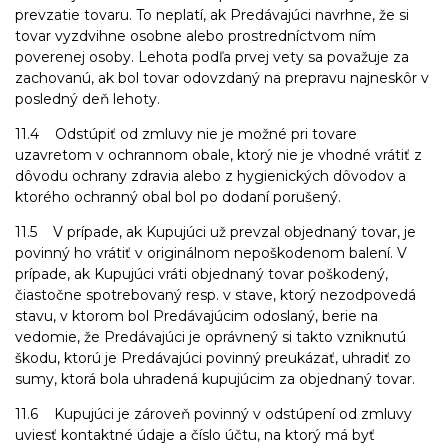
prevzatie tovaru. To neplatí, ak Predávajúci navrhne, že si
tovar vyzdvihne osobne alebo prostredníctvom ním
poverenej osoby. Lehota podľa prvej vety sa považuje za
zachovanú, ak bol tovar odovzdaný na prepravu najneskôr v
posledný deň lehoty.
11.4 Odstúpiť od zmluvy nie je možné pri tovare
uzavretom v ochrannom obale, ktorý nie je vhodné vrátiť z
dôvodu ochrany zdravia alebo z hygienických dôvodov a
ktorého ochranný obal bol po dodaní porušený.
11.5 V prípade, ak Kupujúci už prevzal objednaný tovar, je
povinný ho vrátiť v originálnom nepoškodenom balení. V
prípade, ak Kupujúci vráti objednaný tovar poškodený,
čiastočne spotrebovaný resp. v stave, ktorý nezodpovedá
stavu, v ktorom bol Predávajúcim odoslaný, berie na
vedomie, že Predávajúci je oprávnený si takto vzniknutú
škodu, ktorú je Predávajúci povinný preukázať, uhradiť zo
sumy, ktorá bola uhradená kupujúcim za objednaný tovar.
11.6 Kupujúci je zároveň povinný v odstúpení od zmluvy
uviesť kontaktné údaje a číslo účtu, na ktorý má byť