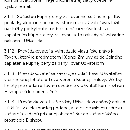
kombinovať, pokiaľ nie je u konkrétnej zľavy uvedené
výslovne inak.
3.1.11 Súčasťou kúpnej ceny za Tovar nie sú žiadne platby,
poplatky alebo iné odmeny, ktoré musí Užívateľ vynaložiť
na služby poskytnuté tretím stranámi v súvislosti so
zaplatením kúpnej ceny za Tovar; tieto náklady sú výhradne
nákladmi Užívateľa.
3.1.12 Prevádzkovateľ si vyhradzuje vlastnícke právo k
Tovaru, ktorý je predmetom Kúpnej Zmluvy až do úplného
zaplatenia kúpnej ceny za daný Tovar Užívateľom.
3.1.13 Prevádzkovateľ sa zaväzuje dodať Tovar Užívateľovi
v primeranej lehote od uzatvorenia Kúpnej zmluvy. Všetky
lehoty pre dodanie Tovaru uvedené v užívateľskom rozhraní
E-shopu sú len orientačné.
3.1.14 Prevádzkovateľ zašle vždy Užívateľovi daňový doklad
- faktúru v elektronickej podobe, a to na emailovou adresu
Užívateľa zadanú pri danej objednávke do Užívateľského
prostredia E-shopu.