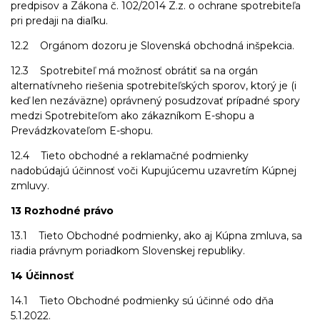
predpisov a Zákona č. 102/2014 Z.z. o ochrane spotrebiteľa
pri predaji na diaľku.
12.2 Orgánom dozoru je Slovenská obchodná inšpekcia.
12.3 Spotrebiteľ má možnosť obrátiť sa na orgán
alternatívneho riešenia spotrebiteľských sporov, ktorý je (i
keď len nezáväzne) oprávnený posudzovať prípadné spory
medzi Spotrebiteľom ako zákazníkom E-shopu a
Prevádzkovateľom E-shopu.
12.4 Tieto obchodné a reklamačné podmienky
nadobúdajú účinnosť voči Kupujúcemu uzavretím Kúpnej
zmluvy.
13 Rozhodné právo
13.1 Tieto Obchodné podmienky, ako aj Kúpna zmluva, sa
riadia právnym poriadkom Slovenskej republiky.
14 Účinnosť
14.1 Tieto Obchodné podmienky sú účinné odo dňa
5.1.2022.