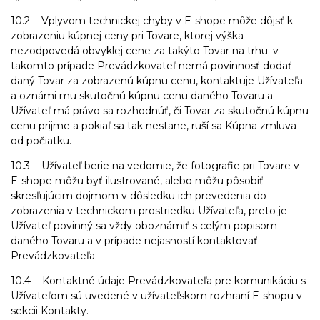
10.2 Vplyvom technickej chyby v E-shope môže dôjsť k
zobrazeniu kúpnej ceny pri Tovare, ktorej výška
nezodpovedá obvyklej cene za takýto Tovar na trhu; v
takomto prípade Prevádzkovateľ nemá povinnosť dodať
daný Tovar za zobrazenú kúpnu cenu, kontaktuje Užívateľa
a oznámi mu skutočnú kúpnu cenu daného Tovaru a
Užívateľ má právo sa rozhodnúť, či Tovar za skutočnú kúpnu
cenu prijme a pokiaľ sa tak nestane, ruší sa Kúpna zmluva
od počiatku.
10.3 Užívateľ berie na vedomie, že fotografie pri Tovare v
E-shope môžu byť ilustrované, alebo môžu pôsobiť
skresľujúcim dojmom v dôsledku ich prevedenia do
zobrazenia v technickom prostriedku Užívateľa, preto je
Užívateľ povinný sa vždy oboznámiť s celým popisom
daného Tovaru a v prípade nejasností kontaktovať
Prevádzkovateľa.
10.4 Kontaktné údaje Prevádzkovateľa pre komunikáciu s
Užívateľom sú uvedené v užívateľskom rozhraní E-shopu v
sekcii Kontakty.