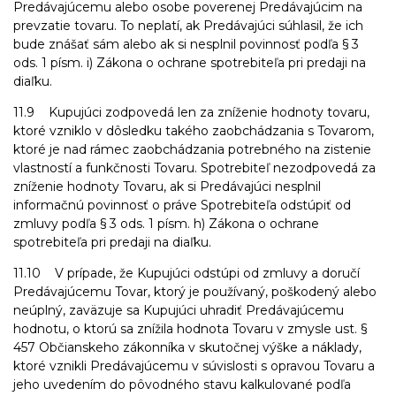
Predávajúcemu alebo osobe poverenej Predávajúcim na
prevzatie tovaru. To neplatí, ak Predávajúci súhlasil, že ich
bude znášať sám alebo ak si nesplnil povinnosť podľa § 3
ods. 1 písm. i) Zákona o ochrane spotrebiteľa pri predaji na
diaľku.
11.9 Kupujúci zodpovedá len za zníženie hodnoty tovaru,
ktoré vzniklo v dôsledku takého zaobchádzania s Tovarom,
ktoré je nad rámec zaobchádzania potrebného na zistenie
vlastností a funkčnosti Tovaru. Spotrebiteľ nezodpovedá za
zníženie hodnoty Tovaru, ak si Predávajúci nesplnil
informačnú povinnosť o práve Spotrebiteľa odstúpiť od
zmluvy podľa § 3 ods. 1 písm. h) Zákona o ochrane
spotrebiteľa pri predaji na diaľku.
11.10 V prípade, že Kupujúci odstúpi od zmluvy a doručí
Predávajúcemu Tovar, ktorý je používaný, poškodený alebo
neúplný, zaväzuje sa Kupujúci uhradiť Predávajúcemu
hodnotu, o ktorú sa znížila hodnota Tovaru v zmysle ust. §
457 Občianskeho zákonníka v skutočnej výške a náklady,
ktoré vznikli Predávajúcemu v súvislosti s opravou Tovaru a
jeho uvedením do pôvodného stavu kalkulované podľa