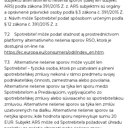
subjektu alternatívneho riešenia sporov (ďalej len subjekt
ARS) podľa zákona 391/2015 Z. z. ARS subjektmi sú orgány
a oprávnené právnické osoby podľa § 3 zákona č. 391/2015 Z.
z. Návrh môže Spotrebiteľ podať spôsobom určeným podľa
§ 12 zákona č. 391/2015 Z. z.
7.2 Spotrebiteľ môže podať sťažnosť aj prostredníctvom
platformy alternatívneho riešenia sporov RSO, ktorá je
dostupná on-line na:
https://ec.europa.eu/consumers/odr/index_en.htm
.
7.3 Alternatívne riešenie sporov môže využiť len
Spotrebiteľ – fyzická osoba, ktorá pri uzatváraní a plnení
spotrebiteľskej zmluvy nekoná v rámci predmetu svojej
podnikateľskej činnosti, zamestnania alebo povolania.
Alternatívne riešenie sporov sa týka len sporu medzi
Spotrebiteľom a Predávajúcim, vyplývajúceho zo
spotrebiteľskej zmluvy alebo súvisiaceho so spotrebiteľskou
zmluvou. Alternatívne riešenie sporov sa týka len zmlúv
uzatvorených na diaľku. Alternatívne riešenie sporov sa
netýka sporov, kde hodnota sporu neprevyšuje sumu 20
EUR. Subjekt ARS môže od Spotrebiteľa požadovať úhradu