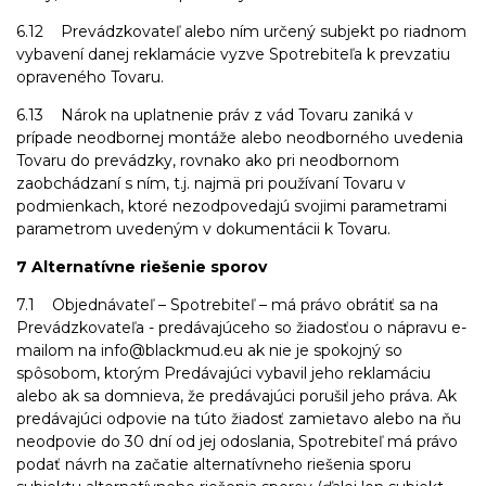
6.12 Prevádzkovateľ alebo ním určený subjekt po riadnom
vybavení danej reklamácie vyzve Spotrebiteľa k prevzatiu
opraveného Tovaru.
6.13 Nárok na uplatnenie práv z vád Tovaru zaniká v
prípade neodbornej montáže alebo neodborného uvedenia
Tovaru do prevádzky, rovnako ako pri neodbornom
zaobchádzaní s ním, t.j. najmä pri používaní Tovaru v
podmienkach, ktoré nezodpovedajú svojimi parametrami
parametrom uvedeným v dokumentácii k Tovaru.
7 Alternatívne riešenie sporov
7.1 Objednávateľ – Spotrebiteľ – má právo obrátiť sa na
Prevádzkovateľa - predávajúceho so žiadosťou o nápravu e-
mailom na info@blackmud.eu ak nie je spokojný so
spôsobom, ktorým Predávajúci vybavil jeho reklamáciu
alebo ak sa domnieva, že predávajúci porušil jeho práva. Ak
predávajúci odpovie na túto žiadosť zamietavo alebo na ňu
neodpovie do 30 dní od jej odoslania, Spotrebiteľ má právo
podať návrh na začatie alternatívneho riešenia sporu