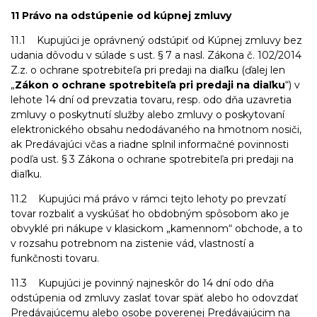
11 Právo na odstúpenie od kúpnej zmluvy
11.1 Kupujúci je oprávnený odstúpiť od Kúpnej zmluvy bez
udania dôvodu v súlade s ust. § 7 a nasl. Zákona č. 102/2014
Z.z. o ochrane spotrebiteľa pri predaji na diaľku (ďalej len
„
Zákon o ochrane spotrebiteľa pri predaji na diaľku
“) v
lehote 14 dní od prevzatia tovaru, resp. odo dňa uzavretia
zmluvy o poskytnutí služby alebo zmluvy o poskytovaní
elektronického obsahu nedodávaného na hmotnom nosiči,
ak Predávajúci včas a riadne splnil informačné povinnosti
podľa ust. § 3 Zákona o ochrane spotrebiteľa pri predaji na
diaľku.
11.2 Kupujúci má právo v rámci tejto lehoty po prevzatí
tovar rozbaliť a vyskúšať ho obdobným spôsobom ako je
obvyklé pri nákupe v klasickom „kamennom“ obchode, a to
v rozsahu potrebnom na zistenie vád, vlastností a
funkčnosti tovaru.
11.3 Kupujúci je povinný najneskôr do 14 dní odo dňa
odstúpenia od zmluvy zaslať tovar späť alebo ho odovzdať
Predávajúcemu alebo osobe poverenej Predávajúcim na