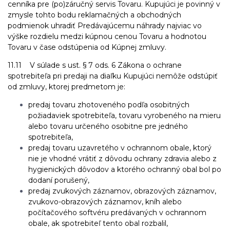
cenníka pre (po)záručný servis Tovaru. Kupujúci je povinný v
zmysle tohto bodu reklamačných a obchodných
podmienok uhradiť Predávajúcemu náhrady najviac vo
výške rozdielu medzi kúpnou cenou Tovaru a hodnotou
Tovaru v čase odstúpenia od Kúpnej zmluvy.
11.11 V súlade s ust. § 7 ods. 6 Zákona o ochrane
spotrebiteľa pri predaji na diaľku Kupujúci nemôže odstúpiť
od zmluvy, ktorej predmetom je:
predaj tovaru zhotoveného podľa osobitných
požiadaviek spotrebiteľa, tovaru vyrobeného na mieru
alebo tovaru určeného osobitne pre jedného
spotrebiteľa,
predaj tovaru uzavretého v ochrannom obale, ktorý
nie je vhodné vrátiť z dôvodu ochrany zdravia alebo z
hygienických dôvodov a ktorého ochranný obal bol po
dodaní porušený,
predaj zvukových záznamov, obrazových záznamov,
zvukovo-obrazových záznamov, kníh alebo
počítačového softvéru predávaných v ochrannom
obale, ak spotrebiteľ tento obal rozbalil,