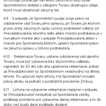
umožňuje, postačuje namiesto záručného listu vydať
Spotrebiteľovi doklad o zakúpení Tovaru obsahujúci údaje,
ktoré musí obsahovať záručný list.
6.9 V prípade, že Spotrebiteľ využije svoje právo na
odstránenie vád Tovaru jeho opravou, pri Tovare, pri ktorom
je pre účely záručných opráv určený podnikateľ odlišný od
Prevádzkovateľa, ktorého sídlo alebo miesto podnikania je v
rovnakom mieste ako v prípade Prevádzkovateľa alebo v
mieste pre Spotrebiteľa bližšom, uplatní Spotrebiteľ právo
na záručnú opravu u tohoto podnikateľa.
6.10 Reklamácia Tovaru, vrátane odstránenia vád daného
Tovaru, musí byť vybavená bez zbytočného odkladu,
najneskôr do 30 dní odo dňa uplatnenia reklamácie, pokiaľ
sa Prevádzkovateľ so Spotrebiteľom nedohodnú na dlhšej
lehote. Po uplynutí tejto lehoty má Spotrebiteľ rovnaké
práva, akoby sa jednalo o podstatné porušenie Zmluvy.
6.11 Lehota na vybavenie reklamácie neplynie v prípade,
že Prevádzkovateľ neobdržal od Spotrebiteľa všetky
podklady potrebné pre vybavenie danej reklamácie, a to do
doby, než budú dané podklady dodané.