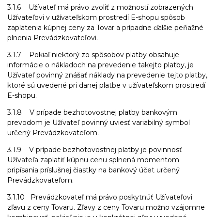
3.1.6 Užívateľ má právo zvoliť z možností zobrazených
Užívateľovi v užívateľskom prostredí E-shopu spôsob
zaplatenia kúpnej ceny za Tovar a prípadne ďalšie peňažné
plnenia Prevádzkovateľovi.
3.1.7 Pokiaľ niektorý zo spôsobov platby obsahuje
informácie o nákladoch na prevedenie takejto platby, je
Užívateľ povinný znášať náklady na prevedenie tejto platby,
ktoré sú uvedené pri danej platbe v užívateľskom prostredí
E-shopu.
3.1.8 V prípade bezhotovostnej platby bankovým
prevodom je Užívateľ povinný uviesť variabilný symbol
určený Prevádzkovateľom.
3.1.9 V prípade bezhotovostnej platby je povinnosť
Užívateľa zaplatiť kúpnu cenu splnená momentom
pripísania príslušnej čiastky na bankový účet určený
Prevádzkovateľom.
3.1.10 Prevádzkovateľ má právo poskytnúť Užívateľovi
zľavu z ceny Tovaru. Zľavy z ceny Tovaru možno vzájomne