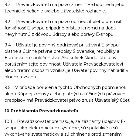
9.2 Prevádzkovateľ má právo zmeniť E-shop, teda jeho
technické riešenie a/alebo užívateľské rozhranie.
9.3 Prevádzkovateľ má právo obmedziť alebo prerušiť
funkčnosť E-shopu prípadne prístup k nemu na dobu
nevyhnutnú z dôvodu údržby alebo opravy E-shopu.
9.4 Užívateľ je povinný dodržovať pri užívaní E-shopu
platné a účinné právne predpisy Slovenskej republiky a
Európskeho spoločenstva. Akúkoľvek škodu, ktorá by
porušením tejto povinnosti Užívateľa Prevádzkovateľovi
alebo tretím osobám vznikla, je Užívateľ povinný nahradiť v
plnom rozsahu.
9.5 V prípade porušenia týchto Obchodných podmienok
alebo Kúpnej zmluvy alebo platných a účinných právnych
predpisov má Prevádzkovateľ právo zrušiť Užívateľský účet.
10 Prehlásenia Prevádzkovateľa
10.1 Prevádzkovateľ prehlasuje, že záznamy údajov v E-
shope, ako elektronickom systéme, sú spoľahlivé a sú
vykonávané systematicky a sú chránené proti zmenám.