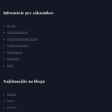
Informácie pre zákazníkov
O nás
Ako nakupovať
Obchodné podmienky
Vrátenie tovaru
Fotogaléria
Kontakty
Blog
Najčítanejšie na blogu
Masáž
Relax
Bahno