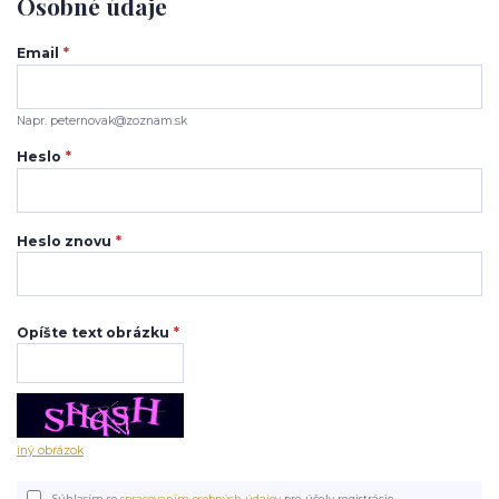
Osobné údaje
Email
*
Napr. peternovak@zoznam.sk
Heslo
*
Heslo znovu
*
Opíšte text obrázku
*
iný obrázok
Súhlasím so
spracovaním osobných údajov
pre účely registrácie.