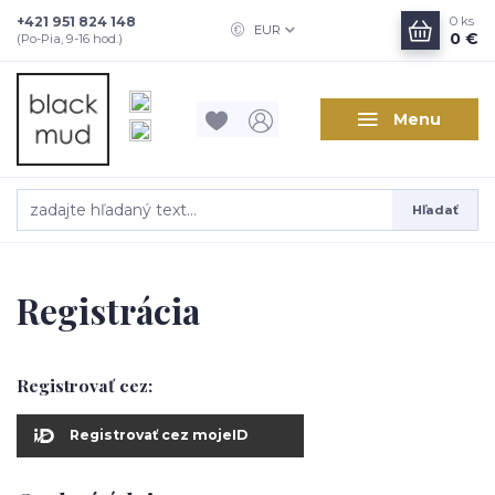
+421 951 824 148
0
ks
EUR
0 €
(Po-Pia, 9-16 hod.)
Menu
Hľadať
Registrácia
Registrovať cez:
Registrovať cez mojeID