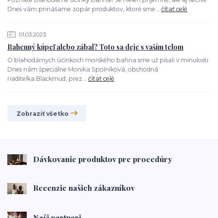
Dnes vám prinášame zopár produktov, ktoré sme...
čítať celé
01.03.2023
Bahenný kúpeľ alebo zábal? Toto sa deje s vaším telom
O blahodárnych účinkoch morského bahna sme už písali v minulosti.
Dnes nám špeciálne Monika Spolníková, obchodná
riaditeľka Blackmud, prez...
čítať celé
Zobraziť všetko
Dávkovanie produktov pre procedúry
Recenzie našich zákazníkov
Naši partneri