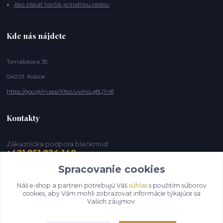
Ako získať horčík prírodnou cestou
Kde nás nájdete
Tomášikova 35
040 01 Košice
https://goo.gl/maps/X1toUvwhsLg8Lj7n8
Kontakty
Zákaznícka podpora blackmud
+421 951 824 148
(Po-Pia, 9-16 hod.)
Spracovanie cookies
info@blackmud.eu
Náš e-shop a partneri potrebujú Váš
súhlas
s použitím súborov
cookies, aby Vám mohli zobrazovať informácie týkajúce sa
Vašich záujmov.