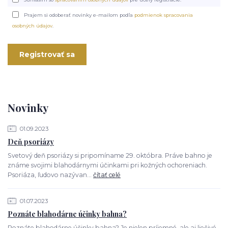
Prajem si odoberať novinky e-mailom podľa
podmienok spracovania
osobných údajov
.
Registrovať sa
Novinky
01.09.2023
Deň psoriázy
Svetový deň psoriázy si pripomíname 29. októbra. Práve bahno je
známe svojimi blahodárnymi účinkami pri kožných ochoreniach.
Psoriáza, ľudovo nazývan...
čítať celé
01.07.2023
Poznáte blahodárne účinky bahna?
Poznáte blahodárne účinky bahna? Je nielen príjemné, ale aj liečivé