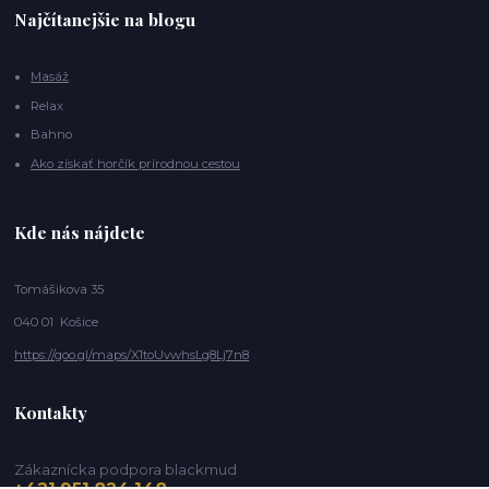
Najčítanejšie na blogu
Masáž
Relax
Bahno
Ako získať horčík prírodnou cestou
Kde nás nájdete
Tomášikova 35
040 01 Košice
https://goo.gl/maps/X1toUvwhsLg8Lj7n8
Kontakty
Zákaznícka podpora blackmud