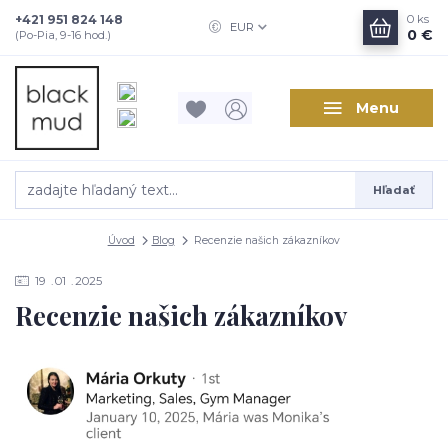
+421 951 824 148
0
ks
EUR
0 €
(Po-Pia, 9-16 hod.)
Menu
Hľadať
Úvod
Blog
Recenzie našich zákazníkov
19
01
2025
Recenzie našich zákazníkov