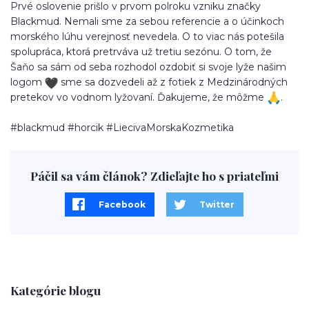
Prvé oslovenie prišlo v prvom polroku vzniku značky
Blackmud. Nemali sme za sebou referencie a o účinkoch
morského lúhu verejnosť nevedela. O to viac nás potešila
spolupráca, ktorá pretrváva už tretiu sezónu. O tom, že
Šaňo sa sám od seba rozhodol ozdobiť si svoje lyže našim
logom
sme sa dozvedeli až z fotiek z Medzinárodných
pretekov vo vodnom lyžovaní. Ďakujeme, že môžme
.
#blackmud #horcik #LiecivaMorskaKozmetika
Páčil sa vám článok? Zdieľajte ho s priateľmi
Facebook
Twitter
Kategórie blogu