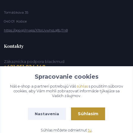
Tomášikova 35
040 01 Košice
https://goo.gl/maps/X1toUvwhsLg8Lj7n8
Kontakty
Zákaznícka podpora blackmud
+421 951 824 148
(Po-Pia, 9-16 hod.)
Spracovanie cookies
info@blackmud.eu
Náš e-shop a partneri potrebujú Váš
súhlas
s použitím súborov
cookies, aby Vám mohli zobrazovať informácie týkajúce sa
Vašich záujmov.
Súhlasím
Nastavenia
Súhlas môžete odmietnuť
tu
.
Vytvorené na
Eshop-rychlo.sk