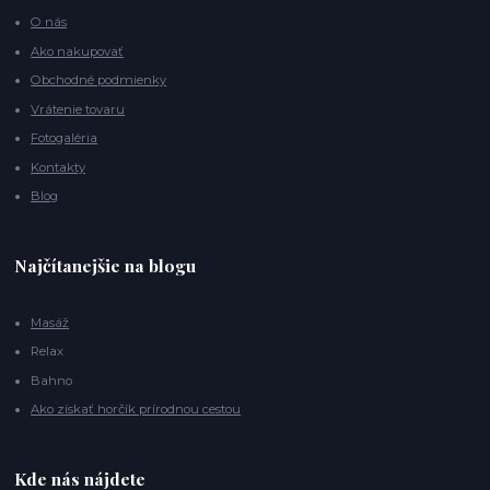
O nás
Ako nakupovať
Obchodné podmienky
Vrátenie tovaru
Fotogaléria
Kontakty
Blog
Najčítanejšie na blogu
Masáž
Relax
Bahno
Ako získať horčík prírodnou cestou
Kde nás nájdete