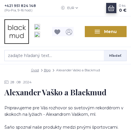
+421 951 824 148
0
ks
EUR
0 €
(Po-Pia, 9-16 hod.)
Menu
Hľadať
Úvod
Blog
Alexander Vaško a Blackmud
28
08
2024
Alexander Vaško a Blackmud
Pripravujeme pre Vás rozhovor so svetovým rekordérom v
skokoch na lyžiach - Alexandrom Vaškom, ml.
Šaňo spoznal naše produkty medzi prvými športovcami.