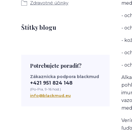
Zdravotné účinky
medi
- oc
Štítky blogu
- oc
- ko
- oc
Potrebujete poradiť?
- oc
Zákaznícka podpora blackmud
Alka
+421 951 824 148
pohl
(Po-Pia, 9-16 hod.)
imun
info@blackmud.eu
vazo
medi
Verí
ľuďo