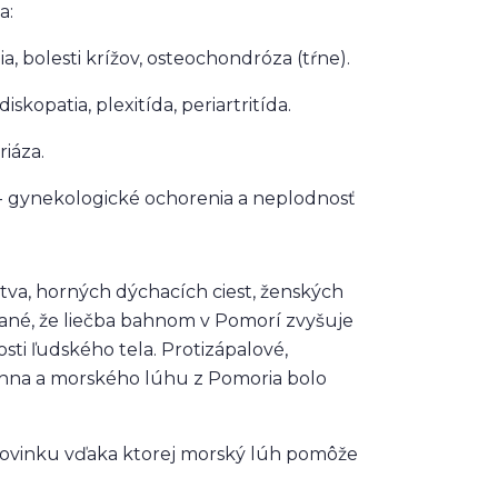
a:
, bolesti krížov, osteochondróza (tŕne).
kopatia, plexitída, periartritída.
iáza.
 gynekologické ochorenia a neplodnosť
stva, horných dýchacích ciest, ženských
zané, že liečba bahnom v Pomorí zvyšuje
ti ľudského tela. Protizápalové,
bahna a morského lúhu z Pomoria bolo
novinku vďaka ktorej morský lúh pomôže