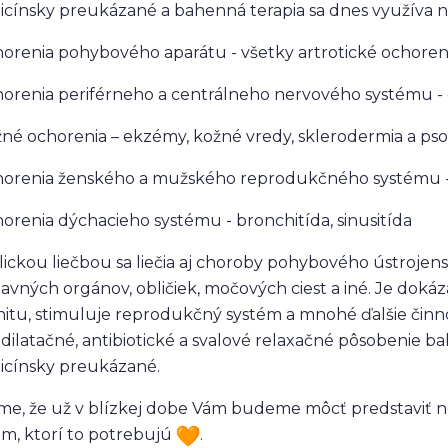
cínsky preukázané a bahenná terapia sa dnes využíva n
horenia pohybového aparátu - všetky artrotické ochorenia
horenia periférneho a centrálneho nervového systému - dis
žné ochorenia – ekzémy, kožné vredy, sklerodermia a psor
horenia ženského a mužského reprodukčného systému -
horenia dýchacieho systému - bronchitída, sinusitída
lickou liečbou sa liečia aj choroby pohybového ústrojen
avných orgánov, obličiek, močových ciest a iné. Je doká
itu, stimuluje reprodukčný systém a mnohé ďalšie činnos
dilatačné, antibiotické a svalové relaxačné pôsobenie 
cínsky preukázané.
me, že už v blízkej dobe Vám budeme môcť predstaviť 
m, ktorí to potrebujú
.