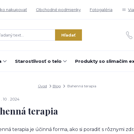
ko nakupovať
Obchodné podmienky
Fotogaléria
Vi
Hľadať
a
Starostlivosť o telo
Produkty so slimačím e
Úvod
Blog
Bahenná terapia
10
2024
henná terapia
nná terapia je účinná forma, ako si poradiť s rôznymi z