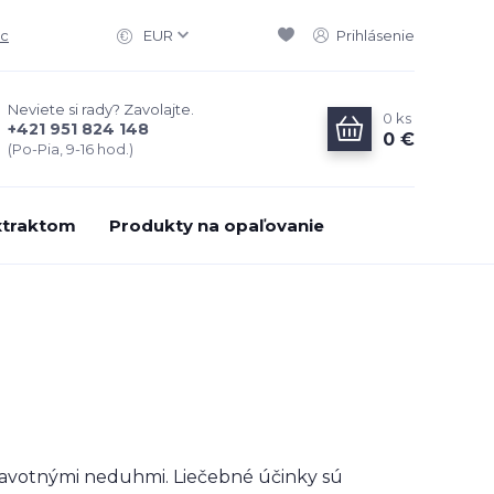
ac
EUR
Prihlásenie
Neviete si rady? Zavolajte.
0
ks
+421 951 824 148
0 €
(Po-Pia, 9-16 hod.)
xtraktom
Produkty na opaľovanie
dravotnými neduhmi. Liečebné účinky sú