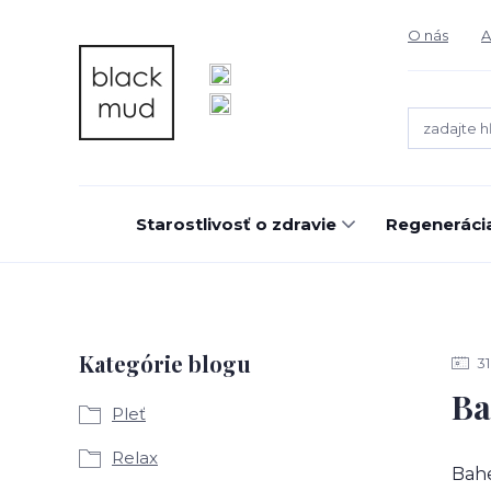
O nás
A
Starostlivosť o zdravie
Regeneráci
Kategórie blogu
31
Ba
Pleť
Relax
Bahe