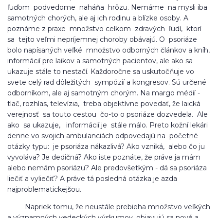
ľuďom podvedome naháňa hrôzu. Nemáme na mysli iba
samotných chorých, ale aj ich rodinu a blízke osoby. A
poznáme z praxe množstvo celkom zdravých ľudí, ktorí
sa tejto veľmi nepríjemnej choroby obávajú. O psoriáze
bolo napísaných veľké množstvo odborných článkov a kníh,
informácií pre laikov a samotných pacientov, ale ako sa
ukazuje stále to nestačí. Každoročne sa uskutočňuje vo
svete celý rad dôležitých sympózií a kongresov. Sú určené
odborníkom, ale aj samotným chorým. Na margo médií -
tlač, rozhlas, televízia, treba objektívne povedať, že laická
verejnosť sa touto cestou čo-to o psoriáze dozvedela. Ale
ako sa ukazuje, informácií je stále málo. Preto kožní lekári
denne vo svojich ambulanciách odpovedajú na početné
otázky typu: je psoriáza nákazlivá? Ako vzniká, alebo čo ju
vyvoláva? Je dedičná? Ako iste poznáte, že práve ja mám
alebo nemám psoriázu? Ale predovšetkým - dá sa psoriáza
liečiť a vyliečiť? A práve tá posledná otázka je azda
najproblematickejšou.
Napriek tomu, že neustále prebieha množstvo veľkých
a významných vedeckých výskumov, objavujú sa nové a