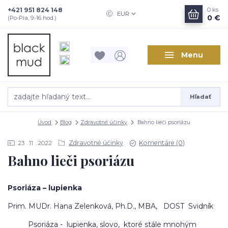
+421 951 824 148
0
ks
EUR
0 €
(Po-Pia, 9-16 hod.)
Menu
Hľadať
Úvod
Blog
Zdravotné účinky
Bahno lieči psoriázu
Zdravotné účinky
Komentáre (0)
23
11
2022
Bahno lieči psoriázu
Psoriáza – lupienka
Prim. MUDr. Hana Zelenková, Ph.D., MBA, DOST Svidník
Psoriáza - lupienka, slovo, ktoré stále mnohým