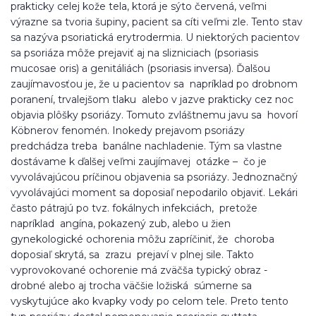
prakticky celej kože tela, ktorá je sýto červená, veľmi
výrazne sa tvoria šupiny, pacient sa cíti veľmi zle. Tento stav
sa nazýva psoriatická erytrodermia. U niektorých pacientov
sa psoriáza môže prejaviť aj na slizniciach (psoriasis
mucosae oris) a genitáliách (psoriasis inversa). Ďalšou
zaujímavosťou je, že u pacientov sa napríklad po drobnom
poranení, trvalejšom tlaku alebo v jazve prakticky cez noc
objavia plôšky psoriázy. Tomuto zvláštnemu javu sa hovorí
Köbnerov fenomén. Inokedy prejavom psoriázy
predchádza treba banálne nachladenie. Tým sa vlastne
dostávame k ďalšej veľmi zaujímavej otázke – čo je
vyvolávajúcou príčinou objavenia sa psoriázy. Jednoznačný
vyvolávajúci moment sa doposiaľ nepodarilo objaviť. Lekári
často pátrajú po tvz. fokálnych infekciách, pretože
napríklad angína, pokazený zub, alebo u žien
gynekologické ochorenia môžu zapríčiniť, že choroba
doposiaľ skrytá, sa zrazu prejaví v plnej sile. Takto
vyprovokované ochorenie má zväčša typický obraz -
drobné alebo aj trocha väčšie ložiská súmerne sa
vyskytujúce ako kvapky vody po celom tele. Preto tento