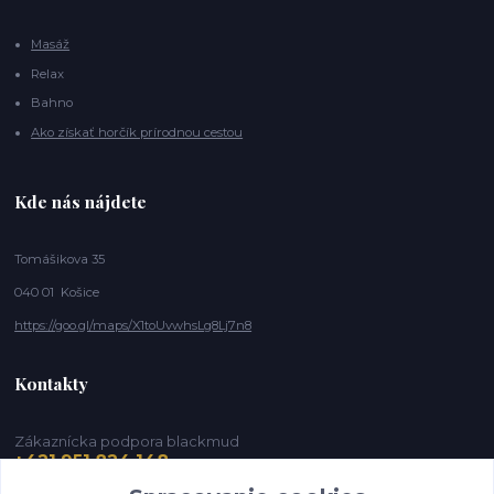
Masáž
Relax
Bahno
Ako získať horčík prírodnou cestou
Kde nás nájdete
Tomášikova 35
040 01 Košice
https://goo.gl/maps/X1toUvwhsLg8Lj7n8
Kontakty
Zákaznícka podpora blackmud
+421 951 824 148
(Po-Pia, 9-16 hod.)