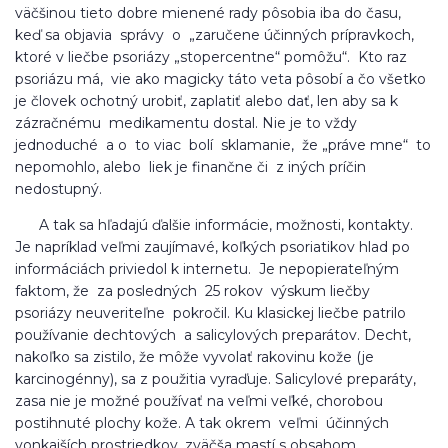
väčšinou tieto dobre mienené rady pôsobia iba do času,
keď sa objavia správy o „zaručene účinných prípravkoch,
ktoré v liečbe psoriázy „stopercentne“ pomôžu“. Kto raz
psoriázu má, vie ako magicky táto veta pôsobí a čo všetko
je človek ochotný urobiť, zaplatiť alebo dať, len aby sa k
zázračnému medikamentu dostal. Nie je to vždy
jednoduché a o to viac bolí sklamanie, že „práve mne“ to
nepomohlo, alebo liek je finančne či z iných príčin
nedostupný.
A tak sa hľadajú ďalšie informácie, možnosti, kontakty.
Je napríklad veľmi zaujímavé, koľkých psoriatikov hlad po
informáciách priviedol k internetu. Je nepopierateľným
faktom, že za posledných 25 rokov výskum liečby
psoriázy neuveriteľne pokročil. Ku klasickej liečbe patrilo
používanie dechtových a salicylových preparátov. Decht,
nakoľko sa zistilo, že môže vyvolať rakovinu kože (je
karcinogénny), sa z použitia vyraďuje. Salicylové preparáty,
zasa nie je možné používať na veľmi veľké, chorobou
postihnuté plochy kože. A tak okrem veľmi účinných
vonkajších prostriedkov, zväčša mastí s obsahom