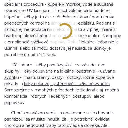
špeciálna procedúra - kúpele v morskej vode a súčasné
ožarovanie UV lampami. Pre schválenie plne hradenej
kúpeľnej liečby je tu ale z hľadiska poisťovní podmienka
priebežných kontrol na ambulancii špecialistu. Pacient si
samozrejme dopláca na niektoré masti a v plnej miere si
hradí doplnkovú liečbu teda dermatokozmetiku - šampóny
a emolienciá, výživové doplnky. Pokiaľ lokálna liečba nie je
účinná, alebo sa môžu dostaviť jej nežiaduce účinky je
potrebné urobiť ďalší krok.
Základom liečby psoriázy sú ale v zásade dve
skupiny:
lieky používané na lokálne ošetrenie - užívané
zvon
ku - masti, krémy, pasty, roztoky, rôzne kúpeľové
prísady a
lieky celkové, systémové - užívané zvnútra
.
Samozrejme v mnohých prípadoch je žiadaná a aj možná
kombinácia rôznych liečebných postupov alebo
prípravkov.
Chorí s psoriázou vedia, a opakovane sa im hovorí: s
psoriázou sa musíte naučiť žiť, je potrebné ovládať
chorobu a nedopustiť, aby táto ovládala človeka. Ale,