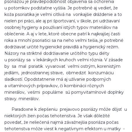
psoriázou je pravdepodobnosť objavenia sa ochorenia
u potomkov podstatne vyššia. Je potrebné aj vedieť, že
koža psoriatika je veľmi citlivá na vonkajšie dráždenie a to
nielen pri práci, ale aj pri športovaní, v škole, pri udržiavaní
osobnej hygieny a používaní istých typov materiálov na
oblečenie. A aj v lete, ktoré obecne patrí k najkrajšej časti
roka a mnohí psoriatici sa na neho veľmi tešia, je potrebné
dodržiavať určité hygienické pravidlá a hygienický režim.
Názory na striktné dodržiavanie určitého typu diéty
u psoriázy sa v lekárskych kruhoch veľmi rôznia. V zásade
by sa mal psriatik vyvarovať veľmi ostrým, korenistým
jedlám, jednostrannej strave, obmedziť konzumáciu
sladkostí. Opodstatnenie má aj užívanie podporných
a vitamínových prípravkov, či kombinácii rôznych
minerálov, vešmi populárne sú pomyvitamínové doplnky
stravy. minerálov.
Paradoxne k zlepšeniu prejavovo psoriázy môže dôjsť u
niektorých žien počas tehotenstva. Je však dôležité
povedať, že neliečená najmä závažnejšia psoriáza počas
tehotenstva môže viesť k negatívnym efektom u matky -