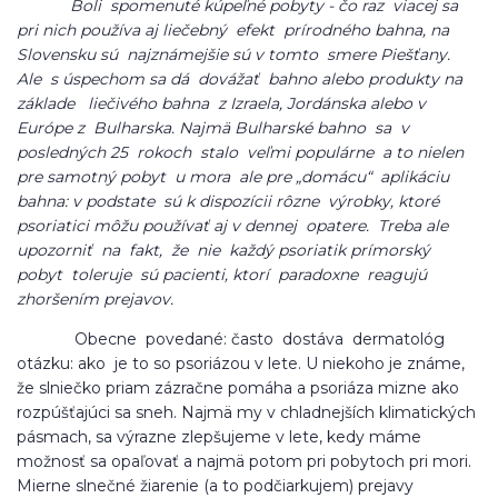
Boli spomenuté kúpeľné pobyty - čo raz viacej sa
pri nich používa aj liečebný efekt prírodného bahna, na
Slovensku sú najznámejšie sú v tomto smere Piešťany.
Ale s úspechom sa dá dovážať bahno alebo produkty na
základe liečivého bahna z Izraela, Jordánska alebo v
Európe z Bulharska. Najmä Bulharské bahno sa v
posledných 25 rokoch stalo veľmi populárne a to nielen
pre samotný pobyt u mora ale pre „domácu“ aplikáciu
bahna: v podstate sú k dispozícii rôzne výrobky, ktoré
psoriatici môžu používať aj v dennej opatere. Treba ale
upozorniť na fakt, že nie každý psoriatik prímorský
pobyt toleruje sú pacienti, ktorí paradoxne reagujú
zhoršením prejavov.
Obecne povedané: často dostáva dermatológ
otázku: ako je to so psoriázou v lete. U niekoho je známe,
že slniečko priam zázračne pomáha a psoriáza mizne ako
rozpúšťajúci sa sneh. Najmä my v chladnejších klimatických
pásmach, sa výrazne zlepšujeme v lete, kedy máme
možnosť sa opaľovať a najmä potom pri pobytoch pri mori.
Mierne slnečné žiarenie (a to podčiarkujem) prejavy