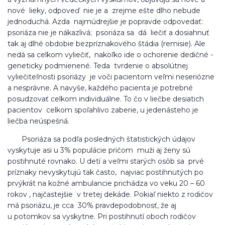
nové lieky, odpoveď nie je a zrejme ešte dlho nebude
jednoduchá. Azda najmúdrejšie je popravde odpovedať:
psoriáza nie je nákazlivá; psoriáza sa dá liečiť a dosiahnuť
tak aj dlhé obdobie bezpríznakového štádia (remisie). Ale
nedá sa celkom vyliečiť, nakoľko ide o ochorenie dedičné -
geneticky podmienené. Teda tvrdenie o absolútnej
vyliečiteľnosti psoriázy je voči pacientom veľmi neseriózne
a nesprávne. A navyše, každého pacienta je potrebné
posudzovať celkom individuálne. To čo v liečbe desiatich
pacientov celkom spoľahlivo zaberie, u jedenásteho je
liečba neúspešná.
Psoriáza sa podľa posledných štatistických údajov
vyskytuje asi u 3% populácie pričom muži aj ženy sú
postihnuté rovnako. U detí a veľmi starých osôb sa prvé
príznaky nevyskytujú tak často, najviac postihnutých po
prvýkrát na kožné ambulancie prichádza vo veku 20 – 60
rokov , najčastejšie v tretej dekáde. Pokiaľ niekto z rodičov
má psoriázu, je cca 30% pravdepodobnosť, že aj
u potomkov sa vyskytne. Pri postihnutí oboch rodičov