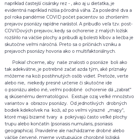
napríklad častejší cisársky rez - , ako aj u dieťatka, je
evidentná napríklad nižšia pôrodná váha. Za posledné dva a
pol roka pandémie COVID počet pacientov so zhoršením
prejavov psoriázy rapídne narástol. A pribudlo veľa tzv. post-
COVIDových prejavov, kedy sa ochorenie z malých ložísk
rozšírilo na väčšie plochy a pribudli aj bolesti kĺbov a liečba je
skutočne veľmi náročná. Preto sa o príčinách vzniku a
prejavoch psoriázy hovoria ako o multifaktoriálnych.
Pokiaľ chceme, aby naše znalosti o psoriáze boli ako
tak adekvátne, je potrebné začať azda tým, aké príznaky
môžeme na koži postihnutých osôb vidieť. Pretože, verte
alebo nie, niekedy presné určenie či skutočne ide
o psoriázu alebo iné, veľmi podobné ochorenie dá „zabrať“
aj skúsenému dermatológovi. Existuje ozaj veľké množstvo
variantov a obrazov psoriázy. Od jednotlivých drobných
bodiek kdekoľvek na koži, až po veľmi výrazné „mapy“,
ktoré majú bizarné tvary a pokrývajú často veľké plochy
trupu alebo končatín (psoriasis numularis, psoriasis
geographica). Pravidelne ale nachádzame drobné alebo
väčšie červené, mierne vystupujúce chorobné ložiská