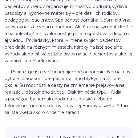
pacientov a členov organizuje množstvo podujatí, vydáva
časopisy a výchovné materiály – pre deti, ich rodičov,
pedagógov, pacientov. Spoločnosť pomáha ľuďom aktívne
sa vyrovnať zo svojou chorobou. Ale čo je najsympatickejšie
a najdôležitejšie - spoločnosť je plne rešpektovaná lekármi
aj vládou. Požiadavky, ktoré v mene svojich pacientov
predkladá na rôznych miestach, nároky na isté sociálne
výhody alebo citlivá otázka diskriminácie pacientov a ako jej
zabrániť, sú rešpektované
Psoriáza je iste veľmi nepríjemné ochorenie. Nemalo by
byť ale strašiakom pre pacienta, jeho blízkych a ani pre
okolie. Sú možnosti a cesty na zmiernenie prejavov a na
realizáciu dôstojného života. Diskriminácia typu – ľudia
s psoriázou by nemali chodiť na kúpaliská alebo do
telocvične, nepatria do civilizovanej Európy a sveta. A tam
sa iste všetci skoro chceme zaradiť.