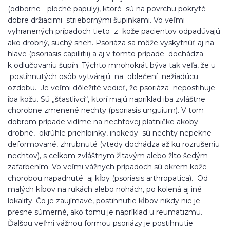
(odborne - ploché papuly), ktoré sú na povrchu pokryté
dobre držiacimi striebornými šupinkami. Vo veľmi
vyhranených prípadoch tieto z kože pacientov odpadúvajú
ako drobný, suchý sneh. Psoriáza sa môže vyskytnúť aj na
hlave (psoriasis capillitii) a aj v tomto prípade dochádza
k odlučovaniu šupín. Týchto mnohokrát býva tak veľa, že u
postihnutých osôb vytvárajú na oblečení nežiadúcu
ozdobu. Je veľmi dôležité vedieť, že psoriáza nepostihuje
iba kožu. Sú „šťastlivci“, ktorí majú napríklad iba zvláštne
chorobne zmenené nechty (psoriasis unguium). V tom
dobrom prípade vidíme na nechtovej platničke akoby
drobné, okrúhle priehlbinky, inokedy sú nechty nepekne
deformované, zhrubnuté (vtedy dochádza až ku rozrušeniu
nechtov), s celkom zvláštnym žltavým alebo žlto šedým
zafarbením. Vo veľmi vážnych prípadoch sú okrem kože
chorobou napadnuté aj kĺby (psoriasis arthropatica). Od
malých kĺbov na rukách alebo nohách, po kolená aj iné
lokality. Čo je zaujímavé, postihnutie kĺbov nikdy nie je
presne súmerné, ako tomu je napríklad u reumatizmu.
Ďalšou veľmi vážnou formou psoriázy je postihnutie