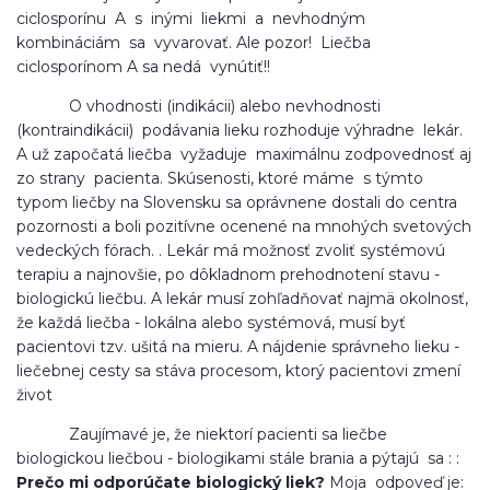
ciclosporínu A s inými liekmi a nevhodným
kombináciám sa vyvarovať. Ale pozor! Liečba
ciclosporínom A sa nedá vynútiť!!
O vhodnosti (indikácii) alebo nevhodnosti
(kontraindikácii) podávania lieku rozhoduje výhradne lekár.
A už započatá liečba vyžaduje maximálnu zodpovednosť aj
zo strany pacienta. Skúsenosti, ktoré máme s týmto
typom liečby na Slovensku sa oprávnene dostali do centra
pozornosti a boli pozitívne ocenené na mnohých svetových
vedeckých fórach. . Lekár má možnosť zvoliť systémovú
terapiu a najnovšie, po dôkladnom prehodnotení stavu -
biologickú liečbu. A lekár musí zohľadňovať najmä okolnosť,
že každá liečba - lokálna alebo systémová, musí byť
pacientovi tzv. ušitá na mieru. A nájdenie správneho lieku -
liečebnej cesty sa stáva procesom, ktorý pacientovi zmení
život
Zaujímavé je, že niektorí pacienti sa liečbe
biologickou liečbou - biologikami stále brania a pýtajú sa : :
Prečo
mi
odporúčate biologický liek?
Moja odpoveď je: