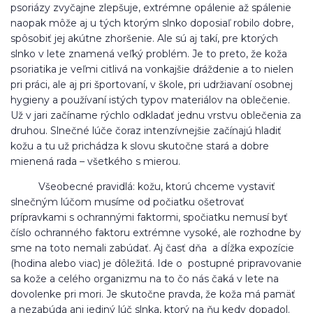
psoriázy zvyčajne zlepšuje, extrémne opálenie až spálenie
naopak môže aj u tých ktorým slnko doposiaľ robilo dobre,
spôsobiť jej akútne zhoršenie. Ale sú aj takí, pre ktorých
slnko v lete znamená veľký problém. Je to preto, že koža
psoriatika je veľmi citlivá na vonkajšie dráždenie a to nielen
pri práci, ale aj pri športovaní, v škole, pri udržiavaní osobnej
hygieny a používaní istých typov materiálov na oblečenie.
Už v jari začíname rýchlo odkladať jednu vrstvu oblečenia za
druhou. Slnečné lúče čoraz intenzívnejšie začínajú hladiť
kožu a tu už prichádza k slovu skutočne stará a dobre
mienená rada – všetkého s mierou.
Všeobecné pravidlá: kožu, ktorú chceme vystaviť
slnečným lúčom musíme od počiatku ošetrovať
prípravkami s ochrannými faktormi, spočiatku nemusí byť
číslo ochranného faktoru extrémne vysoké, ale rozhodne by
sme na toto nemali zabúdať. Aj časť dňa a dĺžka expozície
(hodina alebo viac) je dôležitá. Ide o postupné pripravovanie
sa kože a celého organizmu na to čo nás čaká v lete na
dovolenke pri mori. Je skutočne pravda, že koža má pamäť
a nezabúda ani jediný lúč slnka, ktorý na ňu kedy dopadol.