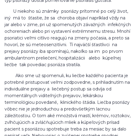
typ psoriázy dostal pomenovanie psoriasis guttata.
U niekoho sú známky psoriázy prítomné po celý život,
iný má to šťastie, že sa choroba objaví napríklad vždy na
jar alebo v zime, pri už spomenutých závažných infekčných
ochoreniach alebo pri vystavení extrémnemu stresu. Mnohí
psoriatici veľmi citlivo reagujú na zmeny počasia, a preto sa
hovorí, že sú meteosenzitívni. Tí najväčší šťastlivci na
prejavy psoriázy iba spomínajú, nakoľko sa im po prvom
ambulantnom preliečení, hospitalizácii alebo kúpeľnej
liečbe tak povediac psoriáza stratila.
Ako sme už spomenuli, ku liečbe každého pacienta je
potrebné pristupovať veľmi zodpovedne, s prihliadnutím na
individuálne prejavy a liečebný postup sa odvíja od
momentálnych viditeľných prejavov, lekárskou
terminológiou povedané, klinického štádia. Liečba psoriázy
vôbec nie je jednoduchou a predovšetkým lacnou
záležitosťou. O tom aké množstvá mastí, krémov, roztokov,
zvlhčujúcich a zvláčňujúcich mliek a kúpeľových prísad
pacient s psoriázou spotrebuje treba za mesiac by sa dalo
napísať veľa. Nehovoriac o zvýšenej spotrebe spodnej