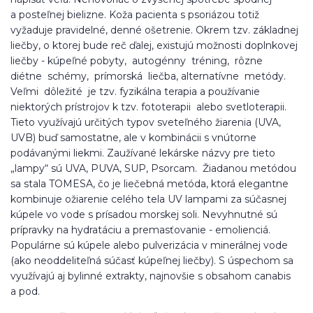
a posteľnej bielizne. Koža pacienta s psoriázou totiž
vyžaduje pravidelné, denné ošetrenie. Okrem tzv. základnej
liečby, o ktorej bude reč ďalej, existujú možnosti doplnkovej
liečby - kúpeľné pobyty, autogénny tréning, rôzne
diétne schémy, prímorská liečba, alternatívne metódy.
Veľmi dôležité je tzv. fyzikálna terapia a používanie
niektorých prístrojov k tzv. fototerapii alebo svetloterapii.
Tieto využívajú určitých typov sveteľného žiarenia (UVA,
UVB) buď samostatne, ale v kombinácii s vnútorne
podávanými liekmi. Zaužívané lekárske názvy pre tieto
„lampy“ sú UVA, PUVA, SUP, Psorcam. Žiadanou metódou
sa stala TOMESA, čo je liečebná metóda, ktorá elegantne
kombinuje ožiarenie celého tela UV lampami za súčasnej
kúpele vo vode s prísadou morskej soli. Nevyhnutné sú
prípravky na hydratáciu a premasťovanie - emolienciá.
Populárne sú kúpele alebo pulverizácia v minerálnej vode
(ako neoddeliteľná súčasť kúpeľnej liečby). S úspechom sa
využívajú aj bylinné extrakty, najnovšie s obsahom canabis
a pod.