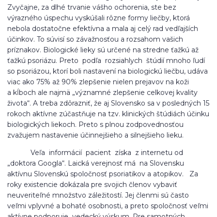
Zvyčajne, za dlhé trvanie vášho ochorenia, ste bez
výrazného úspechu vyskúšali rôzne formy liečby, ktorá
nebola dostatočne efektívna a mala aj celý rad vedľajších
účinkov. To súvisí so závažnosťou a rozsahom vašich
príznakov. Biologické lieky sú určené na stredne ťažkú až
ťažkú psoriázu. Preto podľa rozsiahlych štúdií mnoho ľudí
so psoriázou, ktorí boli nastavení na biologickú liečbu, udáva
viac ako 75% až 90% zlepšenie nielen prejavov na koži
a kĺboch ale najmä „významné zlepšenie celkovej kvality
života“. A treba zdôrazniť, že aj Slovensko sa v posledných 15
rokoch aktívne zúčastňuje na tzv. klinických štúdiách účinku
biologických liekoch. Preto s plnou zodpovednosťou
zvažujem nastavenie účinnejšieho a silnejšieho lieku.
Veľa informácií pacient získa z internetu od
„doktora Googla“. Laická verejnosť má na Slovensku
aktívnu Slovenskú spoločnosť psoriatikov a atopikov. Za
roky existencie dokázala pre svojich členov vybaviť
neuveriteľné množstvo záležitostí. Jej členmi sú často
veľmi vplyvné a bohaté osobnosti, a preto spoločnosť veľmi
aktívne podporuje vedecký výskum. Pre samotných