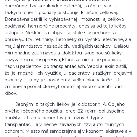
hormónov (tzv. kortikoidné externá), sa čoraz viac u
ťažkých foriem psoriázy pristupuje k liečbe celkovej.
Donedávna patrili k vyhľadávanej možnosti aj celkovo
podávané hormonálne preparáty, dnes sa od tejto liečby
ustupuje. Neskôr sa objavili a stále s úspechom sa
používajú tzv. retinoidy. Tieto lieky sú vysoko efektívne, ale
majú aj množstvo nežiadúcich, vedľajších účinkov. Ďalšou
mimoriadne zaujímavou a dôležitou skupinou sú lieky
nazývané imunosupresíva, ktoré sa mimo iné podávajú
napr. u pacientov po transplantáciách. Vedci a lekári zistili,
že je možné ich využiť aj u pacientov s ťažkými prejavmi
psoriázy - kedy je postihnutá veľká plocha kože (už
zmienená psoriatická erytrodermia) alebo s postihnutím
kĺbov.
Jedným z takých liekov je ciclosporin A. Od jeho
prvého liečebného použitia pred 22 rokmi bol úspešne
použitý u tisícok pacientov pri rôznych typov
transplantácií, a v liečbe závažných tzv. autoimúnnych
ochorení. Miesto má samozrejme aj v kožnom lekárstve a v