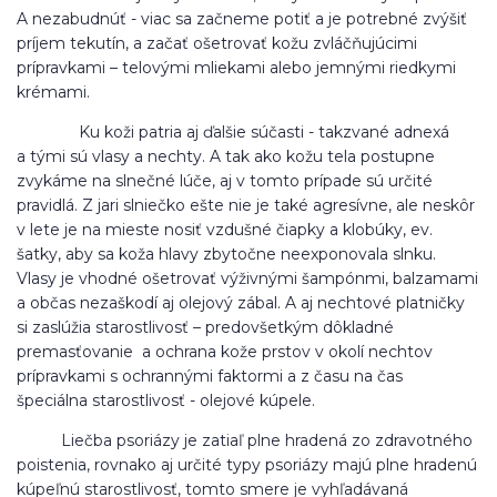
A nezabudnúť - viac sa začneme potiť a je potrebné zvýšiť
príjem tekutín, a začať ošetrovať kožu zvláčňujúcimi
prípravkami – telovými mliekami alebo jemnými riedkymi
krémami.
Ku koži patria aj ďalšie súčasti - takzvané adnexá
a tými sú vlasy a nechty. A tak ako kožu tela postupne
zvykáme na slnečné lúče, aj v tomto prípade sú určité
pravidlá. Z jari slniečko ešte nie je také agresívne, ale neskôr
v lete je na mieste nosiť vzdušné čiapky a klobúky, ev.
šatky, aby sa koža hlavy zbytočne neexponovala slnku.
Vlasy je vhodné ošetrovať výživnými šampónmi, balzamami
a občas nezaškodí aj olejový zábal. A aj nechtové platničky
si zaslúžia starostlivosť – predovšetkým dôkladné
premasťovanie a ochrana kože prstov v okolí nechtov
prípravkami s ochrannými faktormi a z času na čas
špeciálna starostlivosť - olejové kúpele.
Liečba psoriázy je zatiaľ plne hradená zo zdravotného
poistenia, rovnako aj určité typy psoriázy majú plne hradenú
kúpeľnú starostlivosť, tomto smere je vyhľadávaná