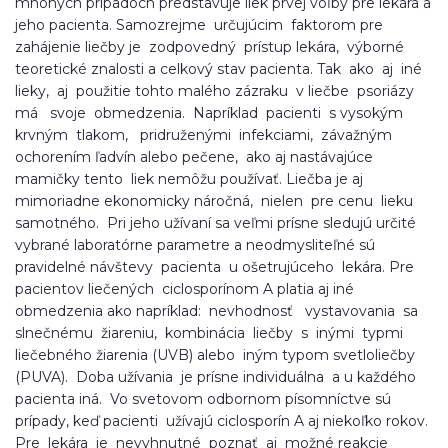
mnohých prípadoch predstavuje liek prvej voľby pre lekára a
jeho pacienta. Samozrejme určujúcim faktorom pre
zahájenie liečby je zodpovedný prístup lekára, výborné
teoretické znalosti a celkový stav pacienta. Tak ako aj iné
lieky, aj použitie tohto malého zázraku v liečbe psoriázy
má svoje obmedzenia. Napríklad pacienti s vysokým
krvným tlakom, pridruženými infekciami, závažným
ochorením ľadvín alebo pečene, ako aj nastávajúce
mamičky tento liek nemôžu používať. Liečba je aj
mimoriadne ekonomicky náročná, nielen pre cenu lieku
samotného. Pri jeho užívaní sa veľmi prísne sledujú určité
vybrané laboratórne parametre a neodmysliteľné sú
pravidelné návštevy pacienta u ošetrujúceho lekára. Pre
pacientov liečených ciclosporínom A platia aj iné
obmedzenia ako napríklad: nevhodnosť vystavovania sa
slnečnému žiareniu, kombinácia liečby s inými typmi
liečebného žiarenia (UVB) alebo iným typom svetloliečby
(PUVA). Doba užívania je prísne individuálna a u každého
pacienta iná. Vo svetovom odbornom písomníctve sú
prípady, keď pacienti užívajú ciclosporín A aj niekoľko rokov.
Pre lekára je nevyhnutné poznať aj možné reakcie