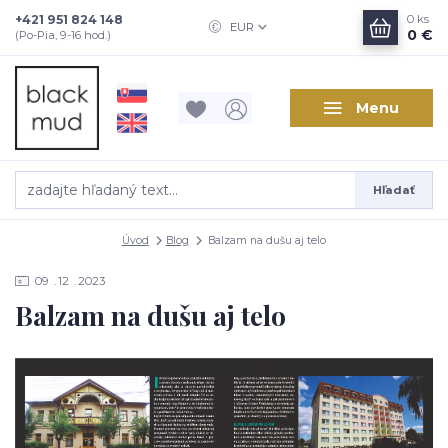
+421 951 824 148
0
ks
EUR
0 €
(Po-Pia, 9-16 hod.)
Menu
Hľadať
Úvod
Blog
Balzam na dušu aj telo
09
12
2023
Balzam na dušu aj telo