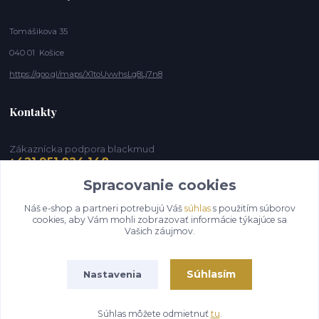
Tomášikova 35
040 01 Košice
https://goo.gl/maps/X1toUvwhsLg8Lj7n8
Kontakty
Zákaznícka podpora blackmud
+421 951 824 148
(Po-Pia, 9-16 hod.)
Spracovanie cookies
info@blackmud.eu
Náš e-shop a partneri potrebujú Váš
súhlas
s použitím súborov
cookies, aby Vám mohli zobrazovať informácie týkajúce sa
Vašich záujmov.
Súhlasím
Nastavenia
Súhlas môžete odmietnuť
tu
.
Vytvorené na
Eshop-rychlo.sk