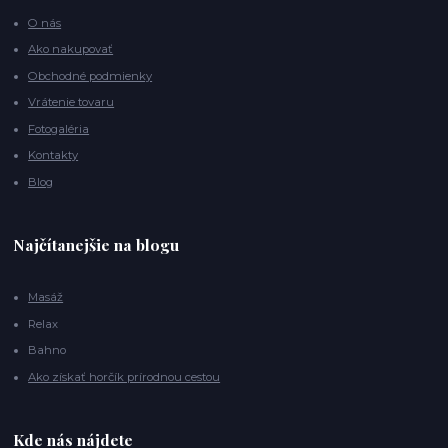
O nás
Ako nakupovať
Obchodné podmienky
Vrátenie tovaru
Fotogaléria
Kontakty
Blog
Najčítanejšie na blogu
Masáž
Relax
Bahno
Ako získať horčík prírodnou cestou
Kde nás nájdete