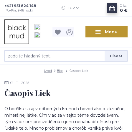
+421 951 824 148
0
ks
EUR
0 €
(Po-Pia, 9-16 hod.)
Menu
Hľadať
Úvod
Blog
Časopis Liek
01
11
2025
Časopis Liek
O horčíku sa aj v odborných kruhoch hovorí ako o zázračnej
minerálnej látke. Čím viac sa v tejto téme dovzdelávam,
tým viac som presvedčená o jeho nenahraditeľnosti pre
ľudské telo. Mnoho problémov a chorôb vzniká práve kvôli