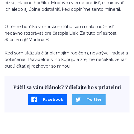
nízkej hladine horčíka. Mnohým vieme predísť, eliminovať
ich alebo aj úplne odstrániť, keď doplníme tento minerál.
O téme horčíka v morskom lúhu som mala možnosť
nedávno rozprávať pre časopis Liek. Za túto príležitosť
ďakujem @Martina B.
Keď som ukázala článok mojím rodičom, neskrývali radosť a
potešenie. Pravidelne si ho kupujú a zrejme nečakali, že raz
budú čítať aj rozhovor so mnou.
Páčil sa vám článok? Zdieľajte ho s priateľmi
Facebook
Twitter