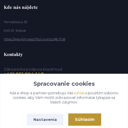
Kde nás nájdete
Tomášikova 35
040 01 Košice
https://goo.gl/maps/X1toUvwhsLg8Lj7n8
Kontakty
Zákaznícka podpora blackmud
+421 951 824 148
(Po-Pia, 9-16 hod.)
Spracovanie cookies
info@blackmud.eu
Náš e-shop a partneri potrebujú Váš
súhlas
s použitím súborov
cookies, aby Vám mohli zobrazovať informácie týkajúce sa
Vašich záujmov.
Súhlasím
Nastavenia