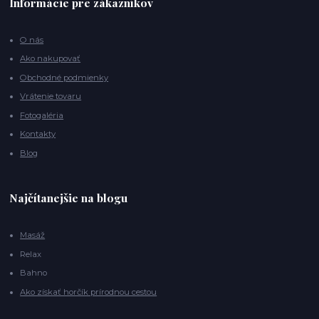
Informácie pre zákazníkov
O nás
Ako nakupovať
Obchodné podmienky
Vrátenie tovaru
Fotogaléria
Kontakty
Blog
Najčítanejšie na blogu
Masáž
Relax
Bahno
Ako získať horčík prírodnou cestou