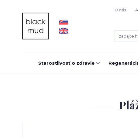
O nás
A
Starostlivosť o zdravie
Regeneráci
Plá