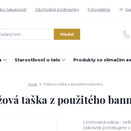
ko nakupovať
Obchodné podmienky
Fotogaléria
Vi
Hľadať
a
Starostlivosť o telo
Produkty so slimačím e
Úvod
Plážová taška z použitého banneru
žová taška z použitého ban
Limitovaná edícia - ve
čokoľvek potrebujete v 