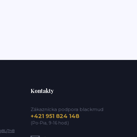
Kontakty
Zákaznícka podpora blackmud
+421 951 824 148
(Po-Pia, 9-16 hod.)
g8Lj7n8