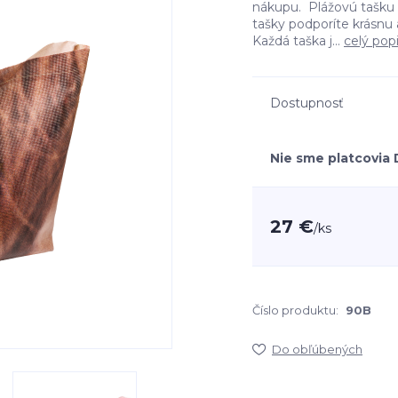
nákupu. Plážovú tašku n
tašky podporíte krásnu
Každá taška j...
celý pop
Dostupnosť
Nie sme platcovia
27 €
/
ks
Číslo produktu:
90B
Do obľúbených