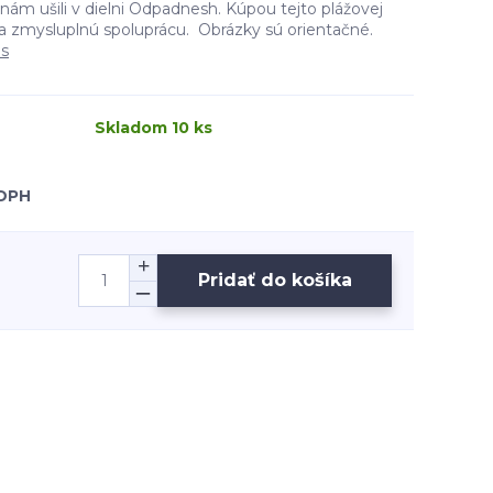
ám ušili v dielni Odpadnesh. Kúpou tejto plážovej
 a zmysluplnú spoluprácu. Obrázky sú orientačné.
is
Skladom 10 ks
 DPH
Pridať do košíka