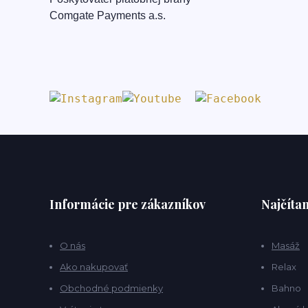
Comgate Payments a.s.
Informácie pre zákazníkov
Najčítan
O nás
Masáž
Ako nakupovať
Relax
Obchodné podmienky
Bahno