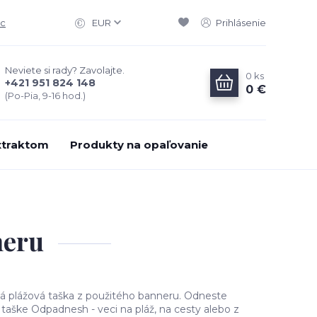
ac
EUR
Prihlásenie
Neviete si rady? Zavolajte.
0
ks
+421 951 824 148
0 €
(Po-Pia, 9-16 hod.)
xtraktom
Produkty na opaľovanie
neru
ľká plážová taška z použitého banneru. Odneste
taške Odpadnesh - veci na pláž, na cesty alebo z