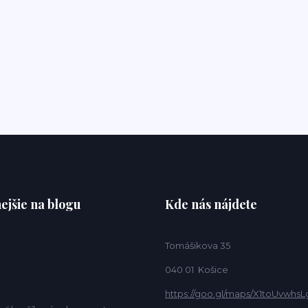
ejšie na blogu
Kde nás nájdete
Tomášikova 35
040 01 Košice
https://goo.gl/maps/X1toUvwhsL