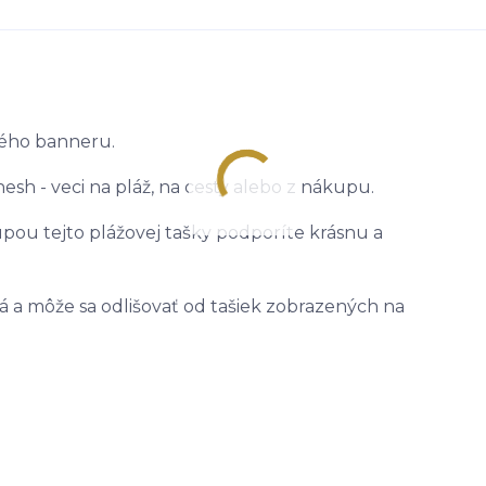
itého banneru.
h - veci na pláž, na cesty alebo z nákupu.
úpou tejto plážovej tašky podporíte krásnu a
á a môže sa odlišovať od tašiek zobrazených na