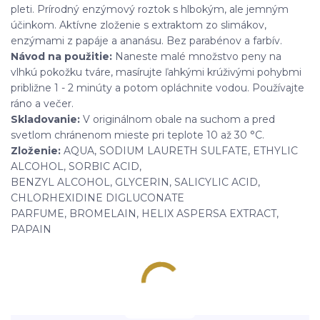
pleti. Prírodný enzýmový roztok s hlbokým, ale jemným
účinkom. Aktívne zloženie s extraktom zo slimákov,
enzýmami z papáje a ananásu. Bez parabénov a farbív.
Návod na použitie:
Naneste malé množstvo peny na
vlhkú pokožku tváre, masírujte ľahkými krúživými pohybmi
približne 1 - 2 minúty a potom opláchnite vodou. Používajte
ráno a večer.
Skladovanie:
V originálnom obale na suchom a pred
svetlom chránenom mieste pri teplote 10 až 30 °C.
Zloženie:
AQUA, SODIUM LAURETH SULFATE, ETHYLIC
ALCOHOL, SORBIC ACID,
BENZYL ALCOHOL, GLYCERIN, SALICYLIC ACID,
CHLORHEXIDINE DIGLUCONATE
PARFUME, BROMELAIN, HELIX ASPERSA EXTRACT,
PAPAIN