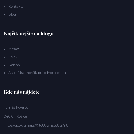
Kontakty
Blog
Najčítanejšie na blogu
Masáž
Relax
Bahno
Ako získať horčík prírodnou cestou
Kde nás nájdete
Tomášikova 35
040 01 Košice
https://goo.gl/maps/X1toUvwhsLg8Lj7n8