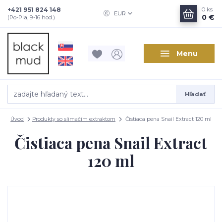
+421 951 824 148
0
ks
EUR
0 €
(Po-Pia, 9-16 hod.)
Menu
Hľadať
Úvod
Produkty so slimačím extraktom
Čistiaca pena Snail Extract 120 ml
Čistiaca pena Snail Extract
120 ml