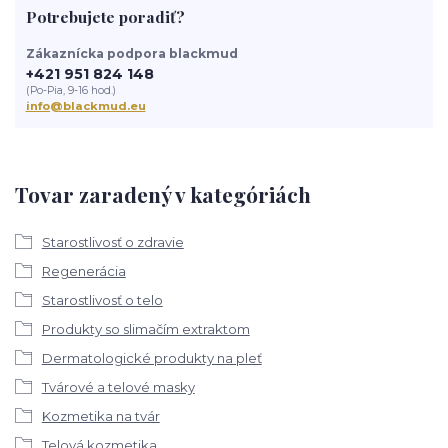
Potrebujete poradiť?
Zákaznícka podpora blackmud
+421 951 824 148
(Po-Pia, 9-16 hod.)
info@blackmud.eu
Tovar zaradený v kategóriách
Starostlivosť o zdravie
Regenerácia
Starostlivosť o telo
Produkty so slimačím extraktom
Dermatologické produkty na pleť
Tvárové a telové masky
Kozmetika na tvár
Telová kozmetika