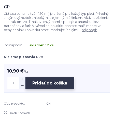
CP
Čistiaca pena na tvár (120 ml) je určená pre každý typ pleti. Prírodný
enzýmový roztok s hlbokým, ale jemným účinkom. Aktívne zloženie
s extraktom zo slimákov, enzýmami z papáje a ananásu. Bez
parabénov a farbív.Návod na použitie: Naneste malé množstvo
peny na vlhkú pokožku tváre, masírujte ľahkými ...
celý popis
Dostupnosť
skladom 17 ks
Nie sme platcovia DPH
10,90 €
/
ks
Pridať do košíka
Číslo produktu:
0H
Do obľúbených