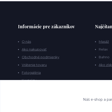
Informácie pre zákazníkov
Najčítan
O nás
Masáž
Ako nakupovať
Relax
Obchodné podmienky
Bahno
Vrátenie tovaru
Ako získ
Fotogaléria
Kontakty
Blog
Náš e-shop a par