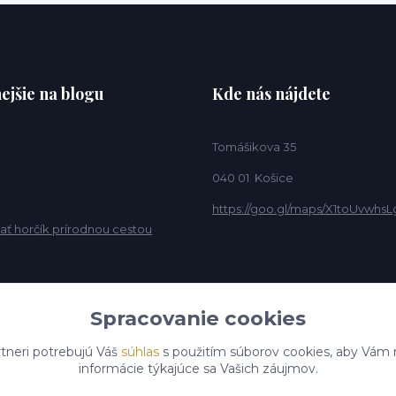
ejšie na blogu
Kde nás nájdete
Tomášikova 35
040 01 Košice
https://goo.gl/maps/X1toUvwhsL
ať horčík prírodnou cestou
Spracovanie cookies
tneri potrebujú Váš
súhlas
s použitím súborov cookies, aby Vám 
informácie týkajúce sa Vašich záujmov.