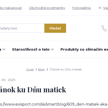
ko nakupovať
Obchodné podmienky
Fotogaléria
Vi
Hľadať
a
Starostlivosť o telo
Produkty so slimačím e
Úvod
Blog
Článok ku Dňu matiek
05
2025
ánok ku Dňu matiek
s://www.exisport.com/sk/smartblog/609_den-matiek-aka-