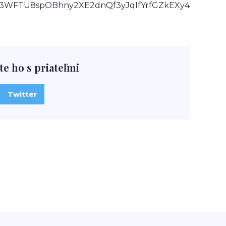
J3WFTU8spOBhny2XE2dnQf3yJqIfYrfGZkEXy4
te ho s priateľmi
Twitter