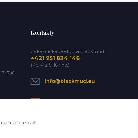
Kontakty
Zákaznícka podpora blackmud
+421 951 824 148
(Po-Pia, 9-16 hod.)
g8Lj7n8
info@blackmud.eu
mohli zobrazovať