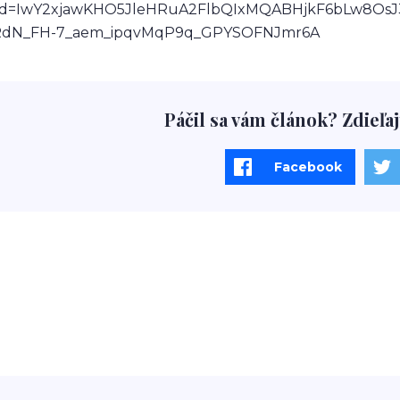
lid=IwY2xjawKHO5JleHRuA2FlbQIxMQABHjkF6bLw8Os
RdN_FH-7_aem_ipqvMqP9q_GPYSOFNJmr6A
Páčil sa vám článok? Zdieľaj
Facebook