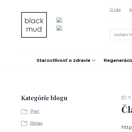
O nás
A
Starostlivosť o zdravie
Regeneráci
Kategórie blogu
11
Čl
Pleť
Relax
http