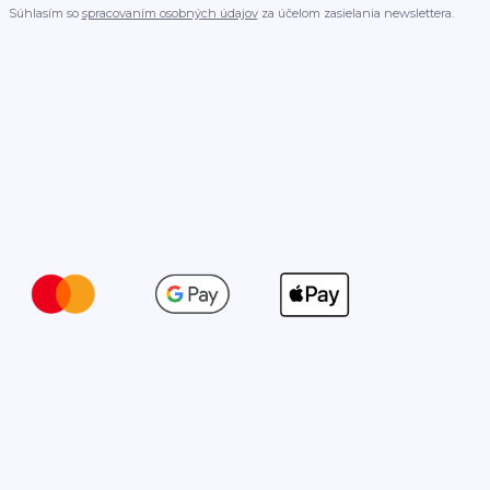
Súhlasím so
spracovaním osobných údajov
za účelom zasielania newslettera.