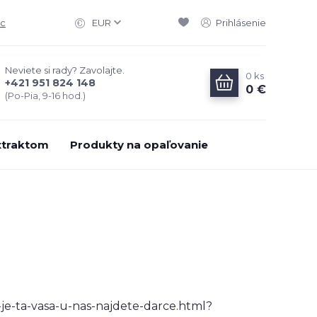
ac
EUR
Prihlásenie
Neviete si rady? Zavolajte.
0
ks
+421 951 824 148
0 €
(Po-Pia, 9-16 hod.)
xtraktom
Produkty na opaľovanie
je-ta-vasa-u-nas-najdete-darce.html?