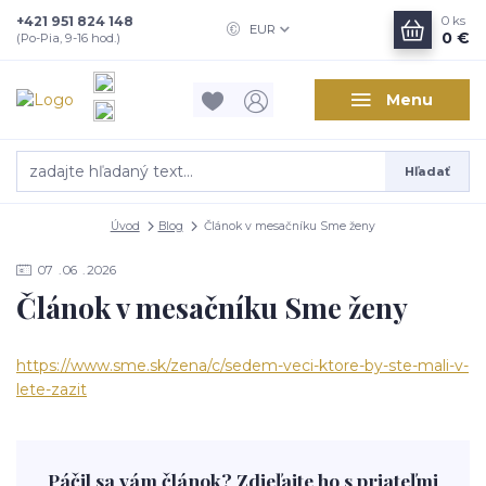
+421 951 824 148
0
ks
EUR
0 €
(Po-Pia, 9-16 hod.)
Menu
Hľadať
Úvod
Blog
Článok v mesačníku Sme ženy
07
06
2026
Článok v mesačníku Sme ženy
https://www.sme.sk/zena/c/sedem-veci-ktore-by-ste-mali-v-
lete-zazit
Páčil sa vám článok? Zdieľajte ho s priateľmi