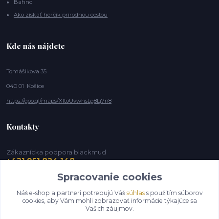
Bahno
Ako získať horčík prírodnou cestou
Kde nás nájdete
Tomášikova 35
040 01 Košice
https://goo.gl/maps/X1toUvwhsLg8Lj7n8
Kontakty
Zákaznícka podpora blackmud
+421 951 824 148
(Po-Pia, 9-16 hod.)
Spracovanie cookies
info@blackmud.eu
Náš e-shop a partneri potrebujú Váš
súhlas
s použitím súborov
cookies, aby Vám mohli zobrazovať informácie týkajúce sa
Vašich záujmov.