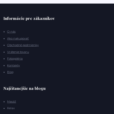
Informácie pre zákazníkov
O nás
Ako nakupovať
Obchodné podmienky
Vrátenie tovaru
Fotogaléria
Kontakty
Blog
Najčítanejšie na blogu
Masáž
Relax