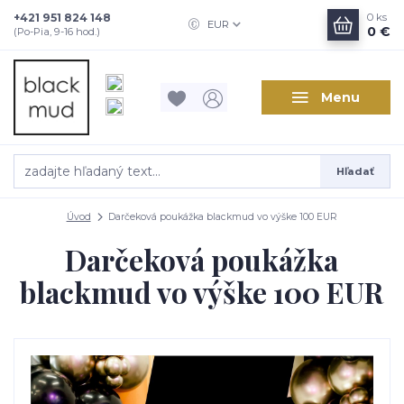
+421 951 824 148
0
ks
EUR
0 €
(Po-Pia, 9-16 hod.)
Menu
Hľadať
Úvod
Darčeková poukážka blackmud vo výške 100 EUR
Darčeková poukážka
blackmud vo výške 100 EUR