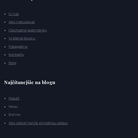
O nás
Ako nakupovať
Obchodné podmienky
Vrátenie tovaru
Fotogaléria
Kontakty
Blog
Najčítanejšie na blogu
Masáž
Relax
Bahno
Ako získať horčík prírodnou cestou