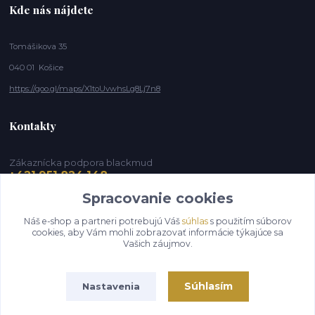
Kde nás nájdete
Tomášikova 35
040 01 Košice
https://goo.gl/maps/X1toUvwhsLg8Lj7n8
Kontakty
Zákaznícka podpora blackmud
+421 951 824 148
(Po-Pia, 9-16 hod.)
Spracovanie cookies
info@blackmud.eu
Náš e-shop a partneri potrebujú Váš
súhlas
s použitím súborov
cookies, aby Vám mohli zobrazovať informácie týkajúce sa
Vašich záujmov.
Súhlasím
Nastavenia