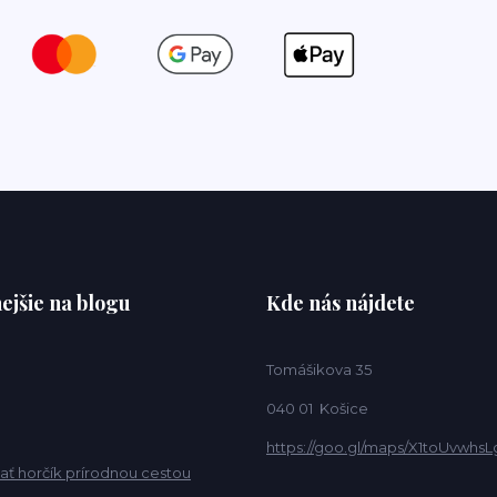
ejšie na blogu
Kde nás nájdete
Tomášikova 35
040 01 Košice
https://goo.gl/maps/X1toUvwhsL
ať horčík prírodnou cestou