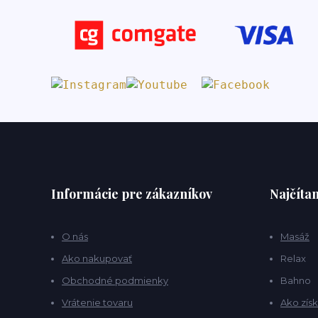
Informácie pre zákazníkov
Najčítan
O nás
Masáž
Ako nakupovať
Relax
Obchodné podmienky
Bahno
Vrátenie tovaru
Ako získ