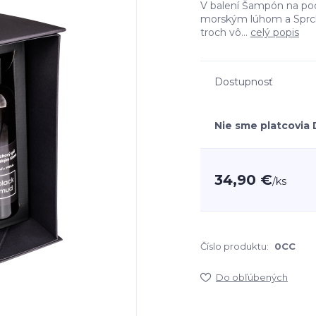
V balení Šampón na pod
morským lúhom a Sprch
troch vô...
celý popis
Dostupnosť
Nie sme platcovia
34,90 €
/
ks
Číslo produktu:
0CC
Do obľúbených