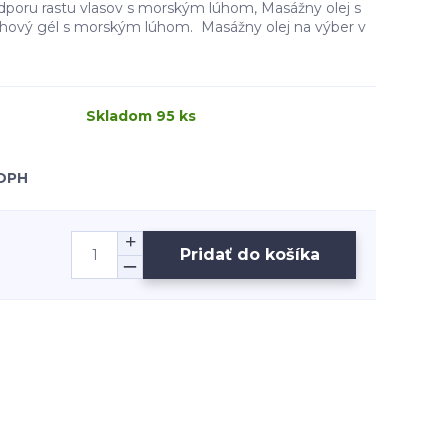
poru rastu vlasov s morským lúhom, Masážny olej s
ový gél s morským lúhom. Masážny olej na výber v
Skladom 95 ks
 DPH
Pridať do košíka