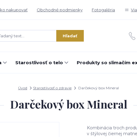
ko nakupovať
Obchodné podmienky
Fotogaléria
Vi
Hľadať
a
Starostlivosť o telo
Produkty so slimačím e
Úvod
Starostlivosť o zdravie
Darčekový box Mineral
Darčekový box Mineral
Kombinácia troch produ
v štýlovej čiernej mat