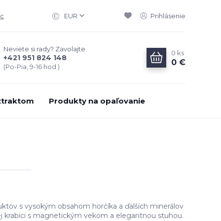
ac
EUR
Prihlásenie
Neviete si rady? Zavolajte.
0
ks
+421 951 824 148
0 €
(Po-Pia, 9-16 hod.)
xtraktom
Produkty na opaľovanie
ktov s vysokým obsahom horčíka a ďalších minerálov
nej krabici s magnetickým vekom a elegantnou stuhou.