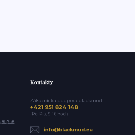
Kontakty
Zákaznícka podpora blackmud
+421 951 824 148
(Po-Pia, 9-16 hod.)
g8Lj7n8
info@blackmud.eu