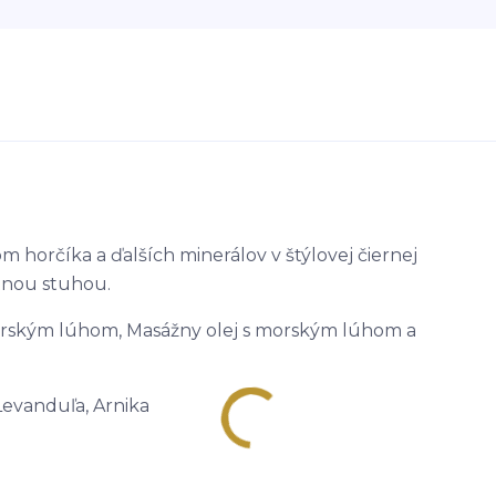
horčíka a ďalších minerálov v štýlovej čiernej
tnou stuhou.
orským lúhom, Masážny olej s morským lúhom a
Levanduľa, Arnika