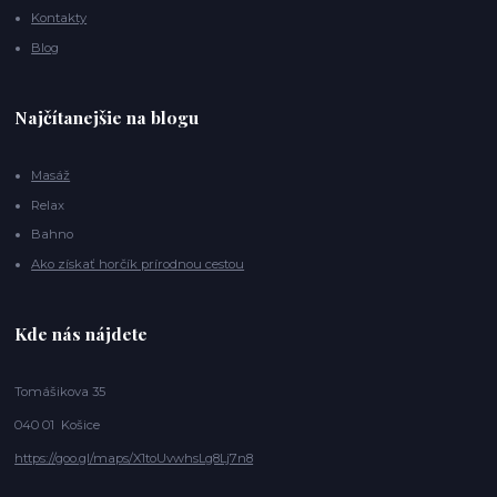
Kontakty
Blog
Najčítanejšie na blogu
Masáž
Relax
Bahno
Ako získať horčík prírodnou cestou
Kde nás nájdete
Tomášikova 35
040 01 Košice
https://goo.gl/maps/X1toUvwhsLg8Lj7n8