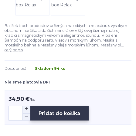
Balíček troch produktov určených na oddych a relaxáciu s vysokým
obsahom horčíka a ďalších minerálov v štýlovej čiernej matnej
krabici s magnetickým vekom a elegantnou stuhou. V balení
Šampón na podporu rastu vlasov s morským lúhom, Maska z
morského bahna a Masážny olej s morským lúhom. Masážny ol...
celý popis
Dostupnosť
Skladom 94 ks
Nie sme platcovia DPH
34,90 €
/
ks
Pridať do košíka