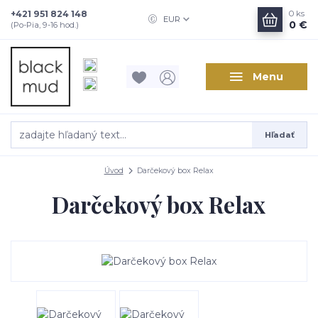
+421 951 824 148
0
ks
EUR
0 €
(Po-Pia, 9-16 hod.)
Menu
Hľadať
Úvod
Darčekový box Relax
Darčekový box Relax