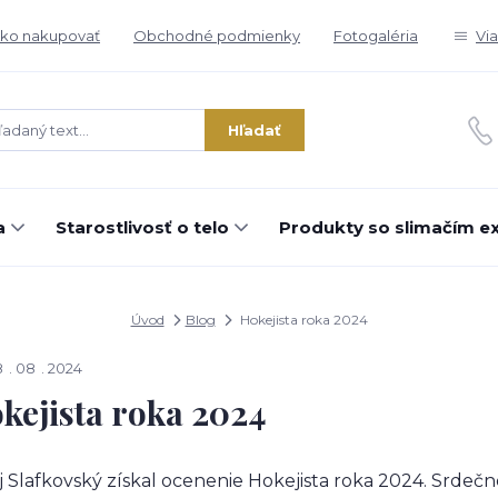
ko nakupovať
Obchodné podmienky
Fotogaléria
Vi
Hľadať
a
Starostlivosť o telo
Produkty so slimačím e
Úvod
Blog
Hokejista roka 2024
8
08
2024
kejista roka 2024
j Slafkovský získal ocenenie Hokejista roka 2024. Srde