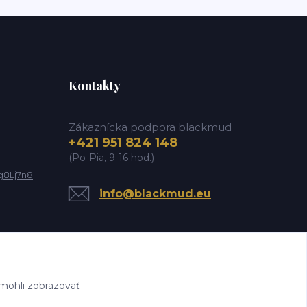
Kontakty
Zákaznícka podpora blackmud
+421 951 824 148
(Po-Pia, 9-16 hod.)
g8Lj7n8
info@blackmud.eu
mohli zobrazovať