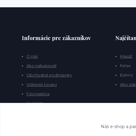
Informácie pre zákazníkov
Najčítan
O nás
Masáž
Ako nakupovať
Relax
Obchodné podmienky
Bahno
Vrátenie tovaru
Ako získ
Fotogaléria
Kontakty
Blog
Náš e-shop a par