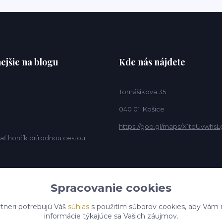
ejšie na blogu
Kde nás nájdete
Tomášikova 35
040 01 Košice
https://goo.gl/maps/X1toUvwhsL
ať horčík prírodnou cestou
Spracovanie cookies
tneri potrebujú Váš
súhlas
s použitím súborov cookies, aby Vám 
informácie týkajúce sa Vašich záujmov.