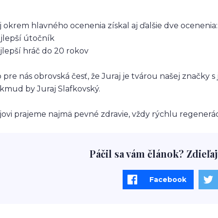
j okrem hlavného ocenenia získal aj ďalšie dve ocenenia:
jlepší útočník
jlepší hráč do 20 rokov
o pre nás obrovská česť, že Juraj je tvárou našej značky 
kmud by Juraj Slafkovský.
jovi prajeme najmä pevné zdravie, vždy rýchlu regenerá
Páčil sa vám článok? Zdieľaj
Facebook