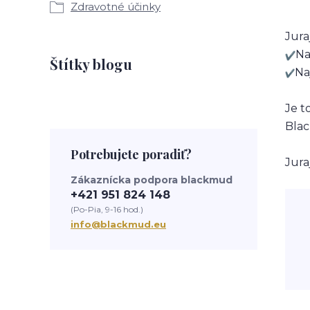
Zdravotné účinky
Jura
Na
Štítky blogu
Na
Je t
Blac
Potrebujete poradiť?
Jura
Zákaznícka podpora blackmud
+421 951 824 148
(Po-Pia, 9-16 hod.)
info@blackmud.eu