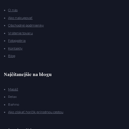
O nás
Ako nakupovať
Obchodné podmienky
Vrátenie tovaru
Fotogaléria
Kontakty
Blog
Najčítanejšie na blogu
Masáž
Relax
Bahno
Ako získať horčík prírodnou cestou