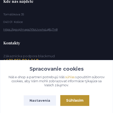
Kde nás nájdete
Tomášikova 35
040 01 Košice
https://goo.gl/maps/X1toUvwhsLg8Lj7n8
Kontakty
Zákaznícka podpora blackmud
+421 951 824 148
(Po-Pia, 9-16 hod.)
Spracovanie cookies
info@blackmud.eu
Náš e-shop a partneri potrebujú Váš
súhlas
s použitím súborov
cookies, aby Vám mohli zobrazovať informácie týkajúce sa
Vašich záujmov.
Súhlasím
Nastavenia