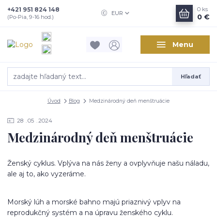
+421 951 824 148
0
ks
EUR
0 €
(Po-Pia, 9-16 hod.)
Menu
Hľadať
Úvod
Blog
Medzinárodný deň menštruácie
28
05
2024
Medzinárodný deň menštruácie
Ženský cyklus. Vplýva na nás ženy a ovplyvňuje našu náladu,
ale aj to, ako vyzeráme.
Morský lúh a morské bahno majú priaznivý vplyv na
reprodukčný systém a na úpravu ženského cyklu.