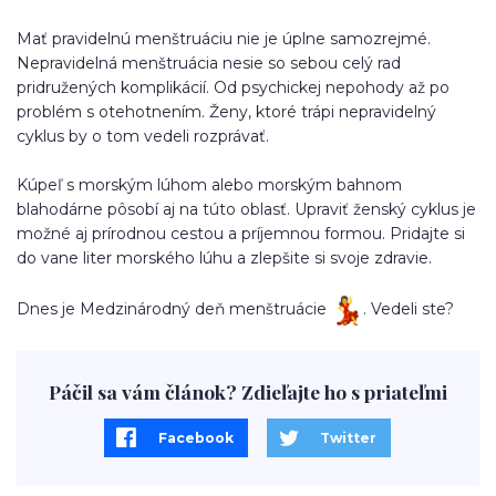
Mať pravidelnú menštruáciu nie je úplne samozrejmé.
Nepravidelná menštruácia nesie so sebou celý rad
pridružených komplikácií. Od psychickej nepohody až po
problém s otehotnením. Ženy, ktoré trápi nepravidelný
cyklus by o tom vedeli rozprávať.
Kúpeľ s morským lúhom alebo morským bahnom
blahodárne pôsobí aj na túto oblasť. Upraviť ženský cyklus je
možné aj prírodnou cestou a príjemnou formou. Pridajte si
do vane liter morského lúhu a zlepšite si svoje zdravie.
Dnes je Medzinárodný deň menštruácie
. Vedeli ste?
Páčil sa vám článok? Zdieľajte ho s priateľmi
Facebook
Twitter