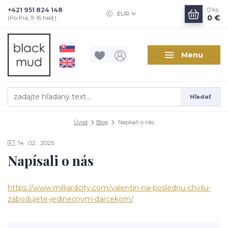
+421 951 824 148
0
ks
EUR
0 €
(Po-Pia, 9-16 hod.)
Menu
Hľadať
Úvod
Blog
Napísali o nás
14
02
2025
Napísali o nás
https://www.milliardcity.com/
valentin-na-poslednu-chvilu-
zabodujete-jedinecnym-
darcekom/