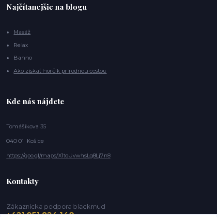
Najčítanejšie na blogu
Masáž
Relax
Bahno
Ako získať horčík prírodnou cestou
Kde nás nájdete
Tomášikova 35
040 01 Košice
https://goo.gl/maps/X1toUvwhsLg8Lj7n8
Kontakty
Zákaznícka podpora blackmud
+421 951 824 148