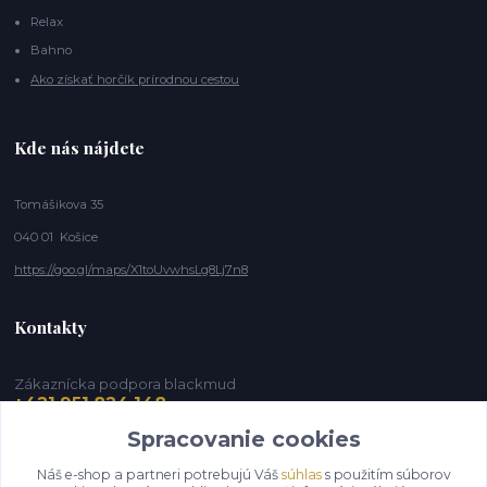
Relax
Bahno
Ako získať horčík prírodnou cestou
Kde nás nájdete
Tomášikova 35
040 01 Košice
https://goo.gl/maps/X1toUvwhsLg8Lj7n8
Kontakty
Zákaznícka podpora blackmud
+421 951 824 148
(Po-Pia, 9-16 hod.)
Spracovanie cookies
info@blackmud.eu
Náš e-shop a partneri potrebujú Váš
súhlas
s použitím súborov