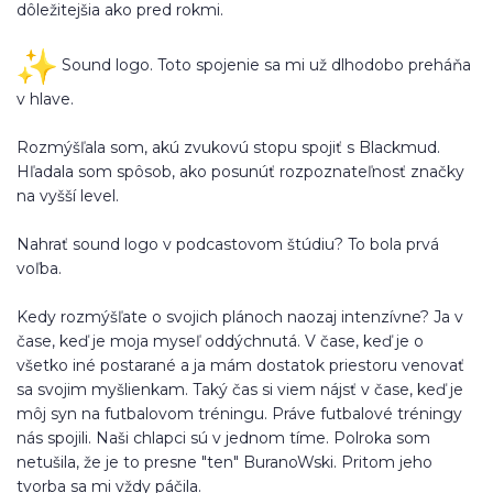
dôležitejšia ako pred rokmi.
Sound logo. Toto spojenie sa mi už dlhodobo preháňa
v hlave.
Rozmýšľala som, akú zvukovú stopu spojiť s Blackmud.
Hľadala som spôsob, ako posunúť rozpoznateľnosť značky
na vyšší level.
Nahrať sound logo v podcastovom štúdiu? To bola prvá
voľba.
Kedy rozmýšľate o svojich plánoch naozaj intenzívne? Ja v
čase, keď je moja myseľ oddýchnutá. V čase, keď je o
všetko iné postarané a ja mám dostatok priestoru venovať
sa svojim myšlienkam. Taký čas si viem nájsť v čase, keď je
môj syn na futbalovom tréningu. Práve futbalové tréningy
nás spojili. Naši chlapci sú v jednom tíme. Polroka som
netušila, že je to presne "ten" BuranoWski. Pritom jeho
tvorba sa mi vždy páčila.