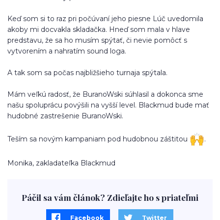
Keď som si to raz pri počúvaní jeho piesne Lúč uvedomila
akoby mi docvakla skladačka. Hneď som mala v hlave
predstavu, že sa ho musím spýtať, či nevie pomôcť s
vytvorením a nahratím sound loga.
A tak som sa počas najbližšieho turnaja spýtala.
Mám veľkú radosť, že BuranoWski súhlasil a dokonca sme
našu spoluprácu povýšili na vyšší level. Blackmud bude mať
hudobné zastrešenie BuranoWski.
Teším sa novým kampaniam pod hudobnou záštitou
.
Monika, zakladateľka Blackmud
Páčil sa vám článok? Zdieľajte ho s priateľmi
Facebook
Twitter