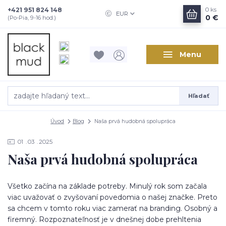
+421 951 824 148
0
ks
EUR
0 €
(Po-Pia, 9-16 hod.)
Menu
Hľadať
Úvod
Blog
Naša prvá hudobná spolupráca
01
03
2025
Naša prvá hudobná spolupráca
Všetko začína na základe potreby. Minulý rok som začala
viac uvažovať o zvyšovaní povedomia o našej značke. Preto
sa chcem v tomto roku viac zamerať na branding. Osobný a
firemný. Rozpoznateľnosť je v dnešnej dobe prehltenia