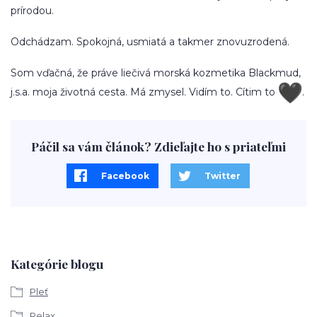
prírodou.
Odchádzam. Spokojná, usmiatá a takmer znovuzrodená.
Som vďačná, že práve liečivá morská kozmetika Blackmud,
j.s.a. moja životná cesta. Má zmysel. Vidím to. Cítim to
.
Páčil sa vám článok? Zdieľajte ho s priateľmi
Facebook
Twitter
Kategórie blogu
Pleť
Relax