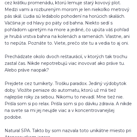
cez krátku promenádu, ktorú lemuje starý kovový plot.
Medzi vami a rozbureným morom je len niekoľko metrový
pás skál. Ľudia sú ledabolo pohodení na horúcich skalách.
Väčšina je od hlavy po päty od bahna. Niekto sedí s
pohľadom upretým na more a jediné, čo upúta váš pohľad
je hrubá vrstva bahna na kolenách a ramenách. Vlastne, ani
to nepúta. Poznáte to. Viete, prečo ste tu a vedia to aj oni.
Prechádzate okolo dvoch reštaurácií, v ktorých tak trochu
zastal čas. Nikde nepotrebujú viac inovovať ako práve tu.
Alebo práve naopak?
Prejdete cez turnikety. Trošku paradox. Jediný výdobytok
doby. Vložíte peniaze do automatu, ktorú už má tiež
najlepšie roky za sebou. Nikomu to nevadí. Mne tiež nie.
Prišla som si po relax. Prišla som si po dávku zdravia. A nikde
na svete sa mi jej neujde viac a v koncentrovanejšej
podobe.
Natural SPA. Takto by som nazvala toto unikátne miesto pri