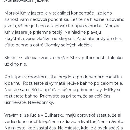
Atanasovskom jazere.
Morský lúh v jazere je v tak silnej koncentrácii, že jeho
slanosť vám nedovolí ponoriť sa. Ležíte na hladine ružového
jazera, všade je ticho a slanosť cítiť aj vo vzduchu. Morský
lúh v jazere je príjemne teplý. Na hladine plávajú
zkryštalizované vločky morskej soli. Zabárate prsty do dna,
cítite bahno a ostré úlomky soľných vločiek.
Slnko je stále viac znesitelnejšie. Ste v prítomnosti. Tak ako
už dlho nie.
Po kúpeli v morskom lúhu prejdete po drevenom mostíku
k bahnu. Roztierate si vyhriaté liečivé bahno po celom tele.
Nie ste sami. Sú tu aj ďalší nadšenci prírodnej sily. Mlčky si
roztierate bahno. Prichytíte sa pri tom, že sa celý čas
usmievate. Nevedomky.
Vravím si, že ľudia v Bulharsku majú obrovské šťastie, že si
vedia dopomôcť k lepšiemu zdraviu a kvalitnejšiemu životu.
Na mieste, kde zastal čas. Na mieste, kde je človek spätý s