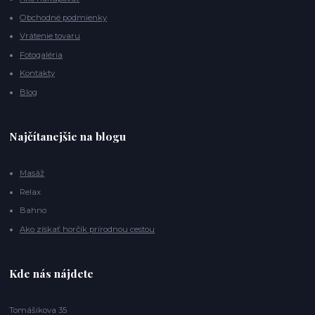
Obchodné podmienky
Vrátenie tovaru
Fotogaléria
Kontakty
Blog
Najčítanejšie na blogu
Masáž
Relax
Bahno
Ako získať horčík prírodnou cestou
Kde nás nájdete
Tomášikova 35