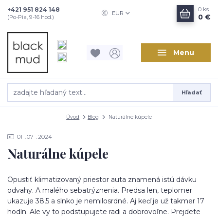
+421 951 824 148
0
ks
EUR
0 €
(Po-Pia, 9-16 hod.)
Menu
Hľadať
Úvod
Blog
Naturálne kúpele
01
07
2024
Naturálne kúpele
Opustiť klimatizovaný priestor auta znamená istú dávku
odvahy. A malého sebatrýznenia. Predsa len, teplomer
ukazuje 38,5 a slnko je nemilosrdné. Aj keď je už takmer 17
hodín. Ale vy to podstupujete radi a dobrovoľne. Prejdete