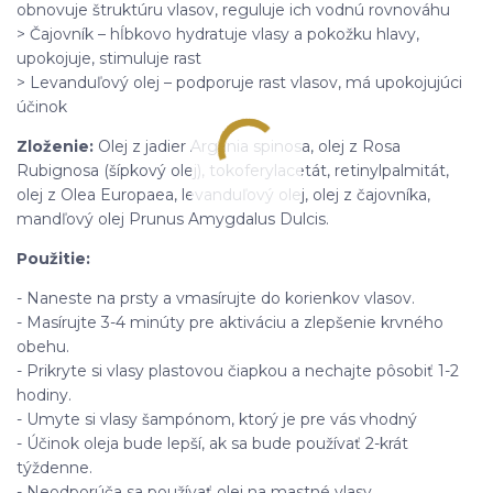
obnovuje štruktúru vlasov, reguluje ich vodnú rovnováhu
> Čajovník
–
hĺbkovo hydratuje vlasy a pokožku hlavy,
upokojuje, stimuluje rast
> Levanduľový olej
–
podporuje rast vlasov, má upokojujúci
účinok
Zloženie:
Olej z jadier Argania spinosa, olej z Rosa
Rubignosa (šípkový olej), tokoferylacetát, retinylpalmitát,
olej z Olea Europaea, levanduľový olej, olej z čajovníka,
mandľový olej Prunus Amygdalus Dulcis.
Použitie:
- Naneste na prsty a vmasírujte do korienkov vlasov.
- Masírujte 3-4 minúty pre aktiváciu a zlepšenie krvného
obehu.
- Prikryte si vlasy plastovou čiapkou a nechajte pôsobiť 1-2
hodiny.
- Umyte si vlasy šampónom, ktorý je pre vás vhodný
- Účinok oleja bude lepší, ak sa bude používať 2-krát
týždenne.
- Neodporúča sa používať olej na mastné vlasy.