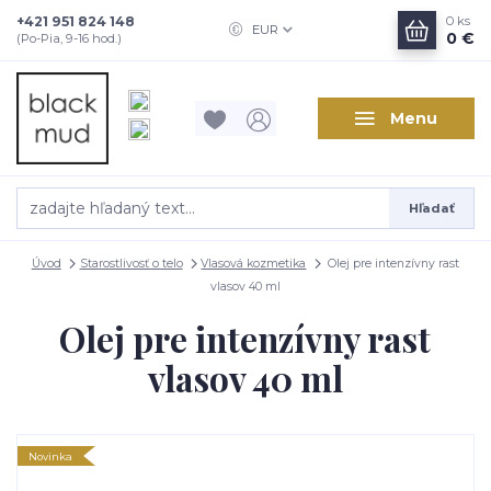
+421 951 824 148
0
ks
EUR
0 €
(Po-Pia, 9-16 hod.)
Menu
Hľadať
Úvod
Starostlivosť o telo
Vlasová kozmetika
Olej pre intenzívny rast
vlasov 40 ml
Olej pre intenzívny rast
vlasov 40 ml
Novinka