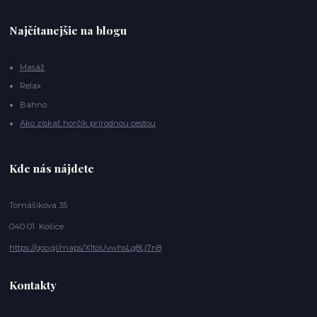
Najčítanejšie na blogu
Masáž
Relax
Bahno
Ako získať horčík prírodnou cestou
Kde nás nájdete
Tomášikova 35
040 01 Košice
https://goo.gl/maps/X1toUvwhsLg8Lj7n8
Kontakty