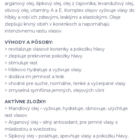
argánový olej, šípkový olej, olej z čajovníka, levanduľový olej,
olivový olej, vitamíny A a E. Komplex olejov vyživuje vlasy do
hĺbky a robí ich zdravými, lesklými a elastickými. Oleje
zlepšujú krvný obeh v korienkoch a napomáhajú
intenzívnemu rastu vlasov.
VÝHODY A PÔSOBY:
> revitalizuje vlasové korienky a pokožku hlavy
> zlepšuje prekrvenie pokožky hlavy
> stimuluje rast
> hĺbkovo hydratuje a vyživuje vlasy
> dodáva im jemnosť a lesk
> vhodné pre suché, normálne, tenké a vyčerpané vlasy
> zmyselná symfónia jemných, olejových vôní
AKTÍVNE ZLOŽKY:
> Mandľový olej
–
vyživuje, hydratuje, obnovuje, urýchľuje
rast vlasov
> Arganový olej
–
silný antioxidant, pre jemné vlasy s
mladosťou a sviežosťou
> Šípkový olej
–
posilňuje, spevňuje vlasy a pokožku hlavy,