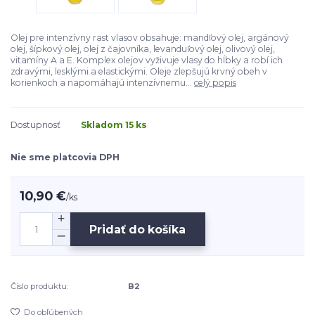
Olej pre intenzívny rast vlasov obsahuje: mandľový olej, argánový
olej, šípkový olej, olej z čajovníka, levanduľový olej, olivový olej,
vitamíny A a E. Komplex olejov vyživuje vlasy do hĺbky a robí ich
zdravými, lesklými a elastickými. Oleje zlepšujú krvný obeh v
korienkoch a napomáhajú intenzívnemu...
celý popis
Dostupnosť
Skladom 15 ks
Nie sme platcovia DPH
10,90 €
/
ks
Pridať do košíka
Číslo produktu:
B2
Do obľúbených