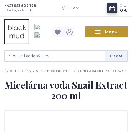
+421 951 824 148
0
ks
EUR
0 €
(Po-Pia, 9-16 hod.)
Menu
Hľadať
Úvod
Produkty so slimačím extraktom
Micelárna voda Snail Extract 200 ml
Micelárna voda Snail Extract
200 ml