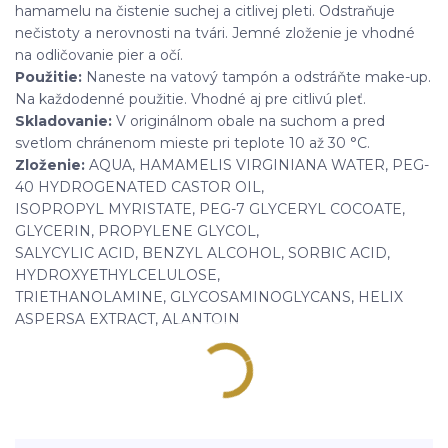
hamamelu na čistenie suchej a citlivej pleti. Odstraňuje
nečistoty a nerovnosti na tvári. Jemné zloženie je vhodné
na odličovanie pier a očí.
Použitie:
Naneste na vatový tampón a odstráňte make-up.
Na každodenné použitie. Vhodné aj pre citlivú pleť.
Skladovanie:
V originálnom obale na suchom a pred
svetlom chránenom mieste pri teplote 10 až 30 °C.
Zloženie:
AQUA, HAMAMELIS VIRGINIANA WATER, PEG-
40 HYDROGENATED CASTOR OIL,
ISOPROPYL MYRISTATE, PEG-7 GLYCERYL COCOATE,
GLYCERIN, PROPYLENE GLYCOL,
SALYCYLIC ACID, BENZYL ALCOHOL, SORBIC ACID,
HYDROXYETHYLCELULOSE,
TRIETHANOLAMINE, GLYCOSAMINOGLYCANS, HELIX
ASPERSA EXTRACT, ALANTOIN