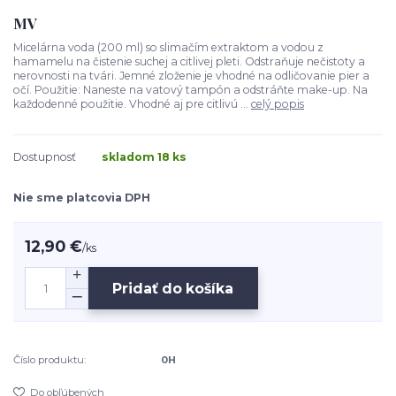
MV
Micelárna voda (200 ml) so slimačím extraktom a vodou z
hamamelu na čistenie suchej a citlivej pleti. Odstraňuje nečistoty a
nerovnosti na tvári. Jemné zloženie je vhodné na odličovanie pier a
očí. Použitie: Naneste na vatový tampón a odstráňte make-up. Na
každodenné použitie. Vhodné aj pre citlivú ...
celý popis
Dostupnosť
skladom 18 ks
Nie sme platcovia DPH
12,90 €
/
ks
Pridať do košíka
Číslo produktu:
0H
Do obľúbených