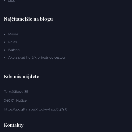
Blog
Najčítanejšie na blogu
Masáž
Relax
Bahno
Ako získať horčík prírodnou cestou
Kde nás nájdete
Tomášikova 35
040 01 Košice
https://goo.gl/maps/X1toUvwhsLg8Lj7n8
Kontakty