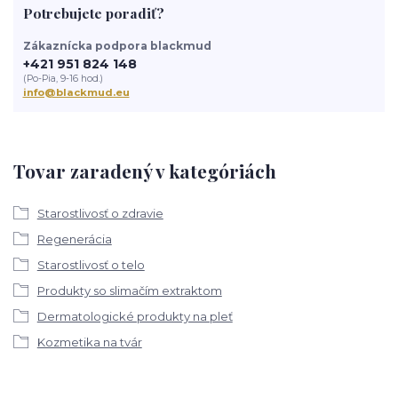
Potrebujete poradiť?
Zákaznícka podpora blackmud
+421 951 824 148
(Po-Pia, 9-16 hod.)
info@blackmud.eu
Tovar zaradený v kategóriách
Starostlivosť o zdravie
Regenerácia
Starostlivosť o telo
Produkty so slimačím extraktom
Dermatologické produkty na pleť
Kozmetika na tvár