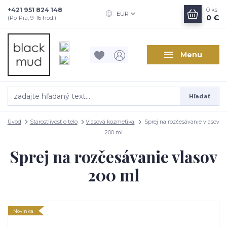
+421 951 824 148
0
ks
EUR
0 €
(Po-Pia, 9-16 hod.)
Menu
Hľadať
Úvod
Starostlivosť o telo
Vlasová kozmetika
Sprej na rozčesávanie vlasov
200 ml
Sprej na rozčesávanie vlasov
200 ml
Novinka