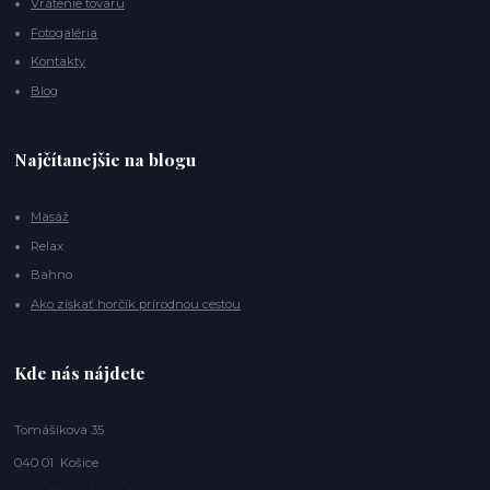
Vrátenie tovaru
Fotogaléria
Kontakty
Blog
Najčítanejšie na blogu
Masáž
Relax
Bahno
Ako získať horčík prírodnou cestou
Kde nás nájdete
Tomášikova 35
040 01 Košice