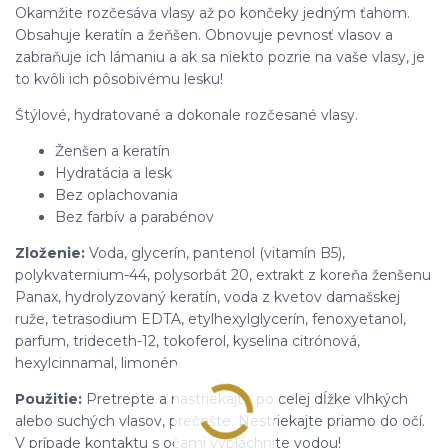
Okamžite rozčesáva vlasy až po končeky jedným ťahom.
Obsahuje keratín a žeňšen. Obnovuje pevnosť vlasov a
zabraňuje ich lámaniu a ak sa niekto pozrie na vaše vlasy, je
to kvôli ich pôsobivému lesku!
Štýlové, hydratované a dokonale rozčesané vlasy.
Ženšen a keratín
Hydratácia a lesk
Bez oplachovania
Bez farbív a parabénov
Zloženie:
Voda, glycerín, pantenol (vitamín B5),
polykvaternium-44, polysorbát 20, extrakt z koreňa ženšenu
Panax, hydrolyzovaný keratín, voda z kvetov damašskej
ruže, tetrasodium EDTA, etylhexylglycerín, fenoxyetanol,
parfum, trideceth-12, tokoferol, kyselina citrónová,
hexylcinnamal, limonén.
Použitie:
Pretrepte a nastriekajte po celej dĺžke vlhkých
alebo suchých vlasov, prečešte. Nestriekajte priamo do očí.
V prípade kontaktu s očami vypláchnite vodou!