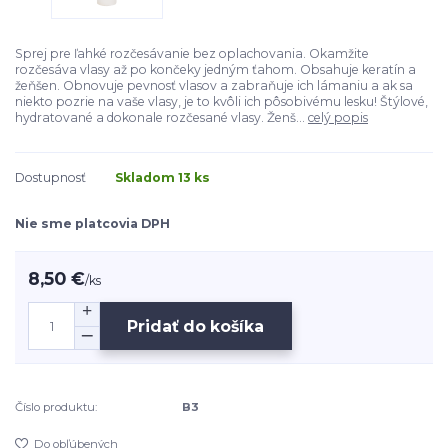
Sprej pre ľahké rozčesávanie bez oplachovania. Okamžite
rozčesáva vlasy až po končeky jedným ťahom. Obsahuje keratín a
žeňšen. Obnovuje pevnosť vlasov a zabraňuje ich lámaniu a ak sa
niekto pozrie na vaše vlasy, je to kvôli ich pôsobivému lesku! Štýlové,
hydratované a dokonale rozčesané vlasy. Ženš...
celý popis
Dostupnosť
Skladom 13 ks
Nie sme platcovia DPH
8,50 €
/
ks
Pridať do košíka
Číslo produktu:
B3
Do obľúbených