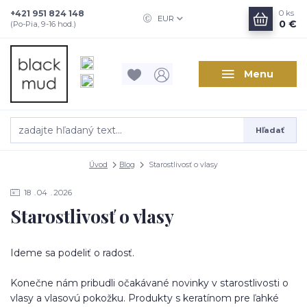
+421 951 824 148
0
ks
EUR
0 €
(Po-Pia, 9-16 hod.)
Menu
Hľadať
Úvod
Blog
Starostlivosť o vlasy
18
04
2026
Starostlivosť o vlasy
Ideme sa podeliť o radosť.
Konečne nám pribudli očakávané novinky v starostlivosti o
vlasy a vlasovú pokožku. Produkty s keratínom pre ľahké