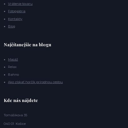
Vrátenie tovaru
Fotogaléria
Kontakty
Blog
Najčítanejšie na blogu
Masáž
Relax
Bahno
Ako získať horčík prírodnou cestou
Kde nás nájdete
Tomášikova 35
040 01 Košice