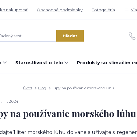
ko nakupovať
Obchodné podmienky
Fotogaléria
Vi
Hľadať
a
Starostlivosť o telo
Produkty so slimačím e
Úvod
Blog
Tipy na používanie morského lúhu
11
2024
py na používanie morského lúhu
ridajte 1 liter morského lúhu do vane a užívajte si re