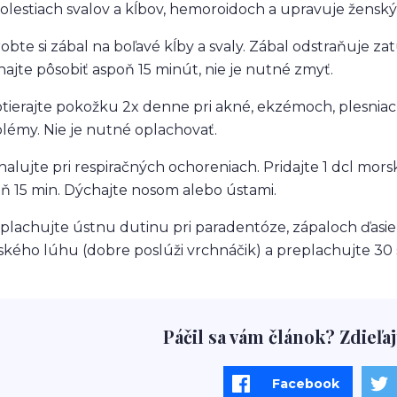
bolestiach svalov a kĺbov, hemoroidoch a upravuje ženský
robte si zábal na boľavé kĺby a svaly. Zábal odstraňuje z
ajte pôsobiť aspoň 15 minút, nie je nutné zmyť.
otierajte pokožku 2x denne pri akné, ekzémoch, plesniac
lémy. Nie je nutné oplachovať.
nhalujte pri respiračných ochoreniach. Pridajte 1 dcl mors
ň 15 min. Dýchajte nosom alebo ústami.
yplachujte ústnu dutinu pri paradentóze, zápaloch ďasien 
kého lúhu (dobre poslúži vrchnáčik) a preplachujte 30 
Páčil sa vám článok? Zdieľaj
Facebook