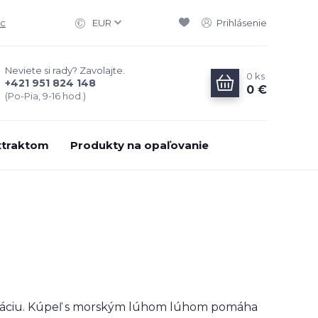
ac
EUR
Prihlásenie
Neviete si rady? Zavolajte.
0
ks
+421 951 824 148
0 €
(Po-Pia, 9-16 hod.)
xtraktom
Produkty na opaľovanie
generáciu. Kúpeľ s morským lúhom lúhom pomáha