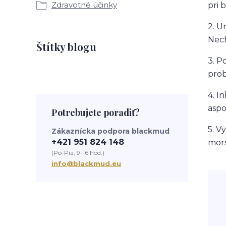
Zdravotné účinky
pri 
2. U
Nech
Štítky blogu
3. P
prob
4. I
aspo
Potrebujete poradiť?
5. V
Zákaznícka podpora blackmud
+421 951 824 148
mors
(Po-Pia, 9-16 hod.)
info@blackmud.eu