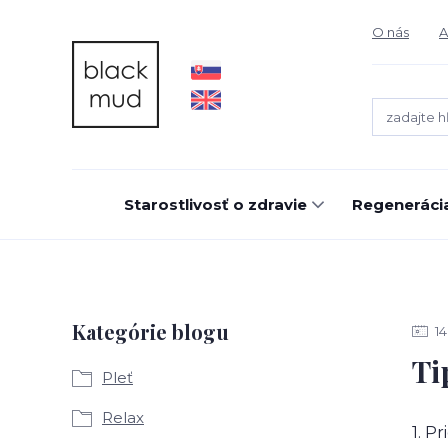
O nás
A
Starostlivosť o zdravie
Regeneráci
Kategórie blogu
14
Ti
Pleť
Relax
1. P