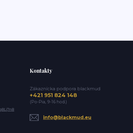
Kontakty
Zákaznícka podpora blackmud
+421 951 824 148
(Po-Pia, 9-16 hod.)
g8Lj7n8
info@blackmud.eu