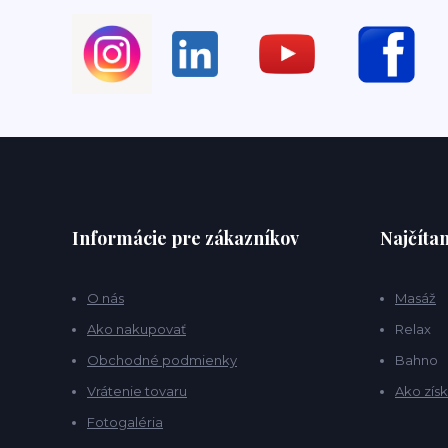
Informácie pre zákazníkov
Najčítan
O nás
Masáž
Ako nakupovať
Relax
Obchodné podmienky
Bahno
Vrátenie tovaru
Ako získ
Fotogaléria