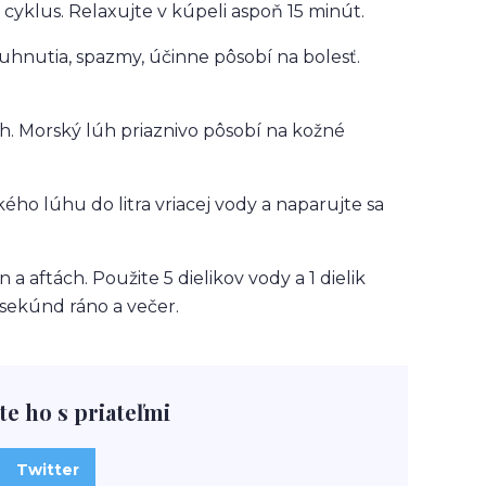
 cyklus. Relaxujte v kúpeli aspoň 15 minút.
atuhnutia, spazmy, účinne pôsobí na bolesť.
h. Morský lúh priaznivo pôsobí na kožné
kého lúhu do litra vriacej vody a naparujte sa
a aftách. Použite 5 dielikov vody a 1 dielik
sekúnd ráno a večer.
te ho s priateľmi
Twitter