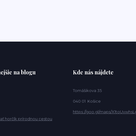
ejšie na blogu
Kde nás nájdete
Tomášikova 35
040 01 Košice
https://goo.gl/maps/X1toUvwhsL
ať horčík prírodnou cestou