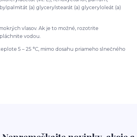
rbylpalmitát (a) glycerylstearát (a) glyceryloleát (a)
krých vlasov. Ak je to možné, rozotrite
pláchnite vodou.
teplote 5 – 25 °C, mimo dosahu priameho slnečného