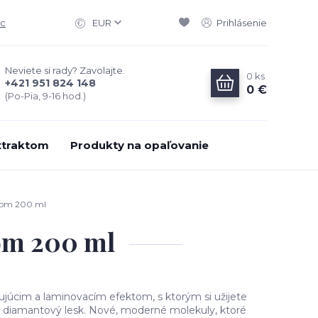
ac
EUR
Prihlásenie
Neviete si rady? Zavolajte.
0
ks
+421 951 824 148
0 €
(Po-Pia, 9-16 hod.)
xtraktom
Produkty na opaľovanie
ínom 200 ml
nom 200 ml
ujúcim a laminovacím efektom, s ktorým si užijete
 a diamantový lesk. Nové, moderné molekuly, ktoré