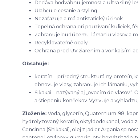
Dodáva hodvábnu jemnosť a ultra silný le
Uľahčuje česanie a styling
Nezaťažuje a má antistatický účinok
Tepelná ochrana pri používaní kuličiek, fén
Zabraňuje budúcemu lámaniu vlasov a ro
Recyklovateľné obaly
Ochrana pred
UV
žiarením a vonkajšími a
Obsahuje:
keratín
–
prírodný štrukturálny proteín, kto
obnovuje vlasy, zabraňuje ich lámaniu, vyh
Šikakai
–
nazývaný aj „ovocím do vlasov“. 
a štiepeniu končekov. Vyživuje a vyhladzuje
Zloženie:
Voda, glycerín, Quaternium-98, kapry
hydrolyzovaný keratín, oktyldodekanol, voda z
Concinna (Shikakai), olej z jadier Argania spinos
pantenol, etylhexylglycerín, etylhexyltriazón, t