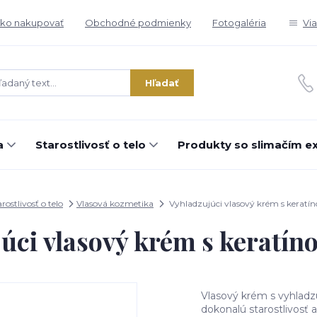
ko nakupovať
Obchodné podmienky
Fotogaléria
Vi
Hľadať
a
Starostlivosť o telo
Produkty so slimačím e
rostlivosť o telo
Vlasová kozmetika
Vyhladzujúci vlasový krém s kerat
úci vlasový krém s keratí
Vlasový krém s vyhladz
dokonalú starostlivosť