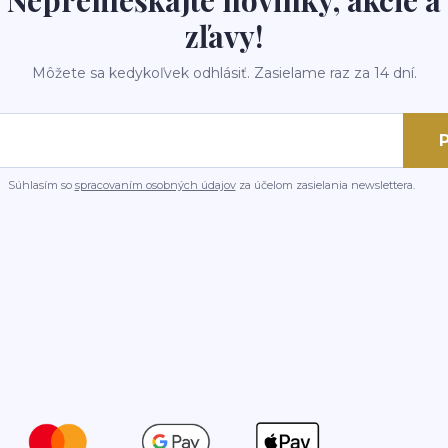
Nepremeškajte novinky, akcie a
zľavy!
Môžete sa kedykoľvek odhlásiť. Zasielame raz za 14 dní.
P
Súhlasím so
spracovaním osobných údajov
za účelom zasielania newslettera.