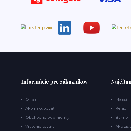
Informácie pre zákazníkov
Najčítan
O nás
Masáž
Ako nakupovať
Relax
Obchodné podmienky
Bahno
Vrátenie tovaru
Ako získ