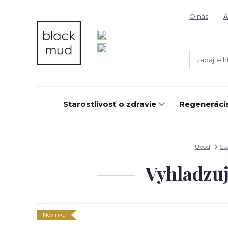
O nás
A
Starostlivosť o zdravie
Regeneráci
Úvod
Sta
Vyhladzuj
Novinka