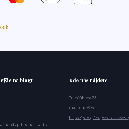
ejšie na blogu
Kde nás nájdete
Tomášikova 35
040 01 Košice
https://goo.gl/maps/X1toUvwhsL
ať horčík prírodnou cestou