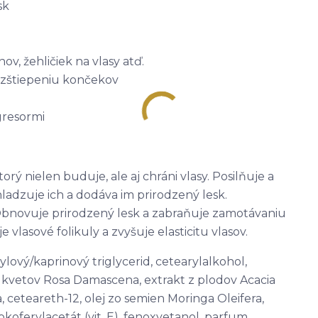
sk
ov, žehličiek na vlasy atď.
zštiepeniu končekov
gresormi
rý nielen buduje, ale aj chráni vlasy. Posilňuje a
ladzuje ich a dodáva im prirodzený lesk.
Obnovuje prirodzený lesk a zabraňuje zamotávaniu
 vlasové folikuly a zvyšuje elasticitu vlasov.
lový/kaprinový triglycerid, cetearylalkohol,
 kvetov Rosa Damascena, extrakt z plodov Acacia
a, ceteareth-12, olej zo semien Moringa Oleifera,
okoferylacetát (vit. E), fenoxyetanol, parfum,