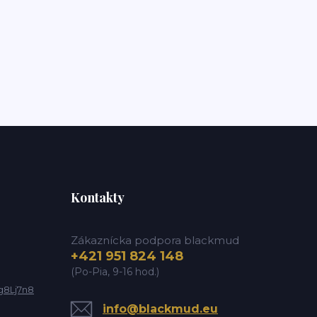
Kontakty
Zákaznícka podpora blackmud
+421 951 824 148
(Po-Pia, 9-16 hod.)
g8Lj7n8
info@blackmud.eu