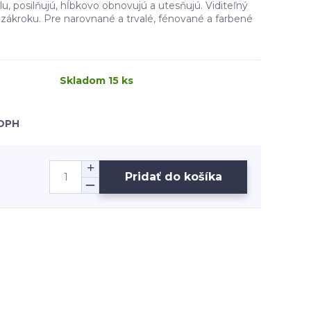
lu, posilňujú, hĺbkovo obnovujú a utesňujú. Viditeľný
zákroku. Pre narovnané a trvalé, fénované a farbené
Skladom 15 ks
 DPH
Pridať do košíka