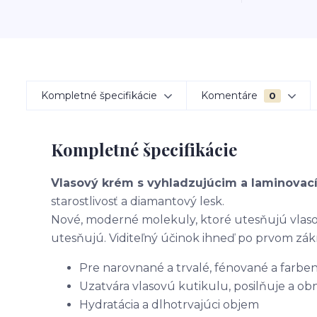
Kompletné špecifikácie
Komentáre
0
Kompletné špecifikácie
Vlasový krém s vyhladzujúcim a laminova
starostlivosť a diamantový lesk.
Nové, moderné molekuly, ktoré utesňujú vlaso
utesňujú. Viditeľný účinok ihneď po prvom zák
Pre narovnané a trvalé, fénované a farben
Uzatvára vlasovú kutikulu, posilňuje a o
Hydratácia a dlhotrvajúci objem