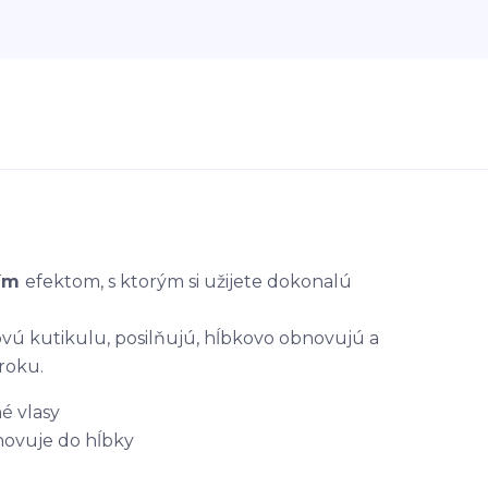
cím
efektom, s ktorým si užijete dokonalú
vú kutikulu, posilňujú, hĺbkovo obnovujú a
roku.
é vlasy
bnovuje do hĺbky