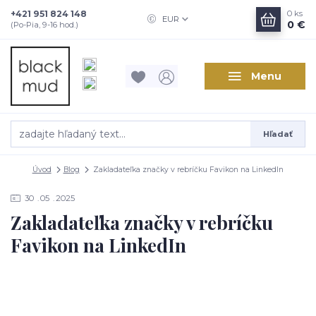
+421 951 824 148
0
ks
EUR
0 €
(Po-Pia, 9-16 hod.)
Menu
Hľadať
Úvod
Blog
Zakladateľka značky v rebríčku Favikon na LinkedIn
30
05
2025
Zakladateľka značky v rebríčku
Favikon na LinkedIn