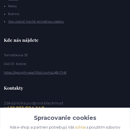
Relax
Bahno
Ako získať horčík prírodnou cestou
Kde nás nájdete
Tomášikova 35
040 01 Košice
https://goo.gl/maps/X1toUvwhsLg8Lj7n8
Kontakty
Zákaznícka podpora blackmud
+421 951 824 148
(Po-Pia, 9-16 hod.)
Spracovanie cookies
info@blackmud.eu
Náš e-shop a partneri potrebujú Váš
súhlas
s použitím súborov