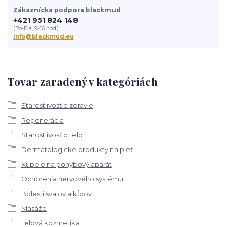
Zákaznícka podpora blackmud
+421 951 824 148
(Po-Pia, 9-16 hod.)
info@blackmud.eu
Tovar zaradený v kategóriách
Starostlivosť o zdravie
Regenerácia
Starostlivosť o telo
Dermatologické produkty na pleť
Kúpele na pohybový aparát
Ochorenia nervového systému
Bolesti svalov a kĺbov
Masáže
Telová kozmetika