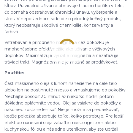
kĺbov. Pravidelné užívanie obnovuje hladinu horčíka v tele,
čo pomáha odstraňovať chronickú únavu, vyčerpanie a
stres. V neposlednom rade ide o prírodný liečivý produkt,
ktorý neobsahuje škodlivé chemikálie, konzervanty a
farbivá.
Vstrebávanie prírodného magnézia cez pokožku je
mnohonásobne efektívnejšie ako užívanie výživových
doplnkov. Maximalizuje využitie magnézia a nezaťažuje
tráviaci trakt. Magnéziom nie je možné sa predávkovať.
Použitie:
Časť masážneho oleja s lúhom nanesieme na celé telo
alebo len na postihnuté miesto a vmasírujeme do pokožky.
Nechajte pôsobiť 30 minút až niekoľko hodín, potom
dôkladne opláchnite vodou. Olej sa vsiakne do pokožky a
nakoniec zostane len soľ. Nie je možné sa predávkovať,
keďže pokožka absorbuje toľko, koľko potrebuje. Pre lepší
efekt po nanesení oleja zabaľte miesto igelitom alebo
kuchynskou fóliou a následne uterákom, aby ste udržali