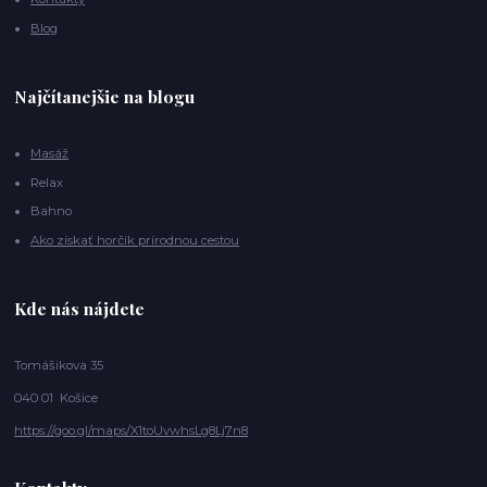
Blog
Najčítanejšie na blogu
Masáž
Relax
Bahno
Ako získať horčík prírodnou cestou
Kde nás nájdete
Tomášikova 35
040 01 Košice
https://goo.gl/maps/X1toUvwhsLg8Lj7n8