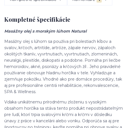
Kompletné špecifikácie
Masážny olej s morským lúhom Natural
Masážny olej s lúhom sa používa pri bolestiach kĺbov a
svalov, kŕčoch, artritíde, artróze, zápale nervov, zápaloch
okolitých tkanív, vyvrtnutiach, vyvrtnutiach, zlomeninách,
neuralgii, plexitíde, diskopatii a podobne. Pomáha pri liečbe
hemoroidov, akné, psoriázy a kŕčových žíl . Jeho pravidelné
používanie obnovuje hladinu horčíka v tele. Vyhladzuje a
zjemňuje pokožku. Vhodné ako pre domáce procedúry, tak
aj pre profesionálne centrá rehabilitácie, rekonvalescencie,
SPA & Wellness.
Vďaka unikátnemu prírodnému zloženiu s vysokým
obsahom horčíka sa stáva tento produkt nepostrádateľným
pre ľudí, ktorí trpia svalovými kŕčmi a kŕčmi v dôsledku
únavy z práce v kancelárii alebo vonku. Odporúča sa aj pre
športovcov po tréningu, keďže pomáha pri obnove svalov a