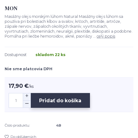
MON
Masážny olej s morským lúhom Natural Masážny olej s lúhom sa
používa pri bolestiach kĺbov a svalov, kŕčoch, artritíde, artróze,
zápale nervov, zápaloch okolitých tkanív, vyvrtnutiach,
vyvrtnutiach, zlomeninách, neuralgii, plexitíde, diskopatii a podobne.
Pomáha pri liečbe hemoroidov, akné, psoriázy ...
celý popis
Dostupnosť
skladom 22 ks
Nie sme platcovia DPH
17,90 €
/
ks
Pridať do košíka
Číslo produktu:
4B
Do obľúbených