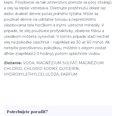
teplo. Pôsobenie sa tak zintenzívni, pretože sa póry otvárajú
a olej sa lepšie vstrebáva. Ošetrujte postihnutú oblasť raz
alebo dvakrát denne počas jedného týždňa. Môže sa
používať denne na udržanie tonusu a nepretržitého
zásobovania tela horčíkom a inými. užitočné minerály. V
prípade, že olej používate profylakticky, obalenie fóliou a
uterákom môžete vynechať. V tomto prípade stačí nechať
olej na pokožke zaschnúť – napríklad asi 30 až 60 minút. Ak
netrpíte precitlivenou pokožkou, môžete s olejom zostať
dlhšie (napríklad 2-3 hodiny), potom opláchnite vodou.
Zloženie:
VODA, MAGNÉZIUM SULFÁT, MAGNÉZIUM
CHLORID, CHLORID SODNÝ, GLYCERÍN,
HYDROXYLETHYLCELULÓZA, PARFUM
Potrebujete poradiť?