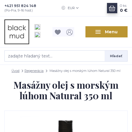
+421 951 824 148
0
ks
EUR
0 €
(Po-Pia, 9-16 hod.)
Menu
Hľadať
Úvod
Regenerácia
Masážny olej s morským lúhom Natural 350 ml
Masážny olej s morským
lúhom Natural 350 ml