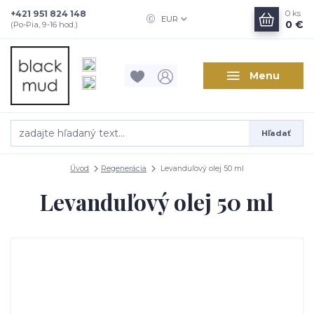
+421 951 824 148
0
ks
EUR
0 €
(Po-Pia, 9-16 hod.)
Menu
Hľadať
Úvod
Regenerácia
Levanduľový olej 50 ml
Levanduľový olej 50 ml