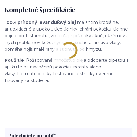
Kompletné špecifikácie
100% prírodný levanduľový olej
má antimikrobiálne,
antioxidačné a upokojujúce účinky, chráni pokožku, účinne
bojuje proti starnutiu, zmierňuje príznaky akné, ekzémov a
iných problémov kože, hydratuje suché a lámavé vlasy,
pomáha hojiť malé rany a štipnutia od hmyzu.
Použitie
: Požadované množstvo oleja odoberte pipetou a
aplikujte na navlhčenú pokožku, nechty alebo
vlasy. Dermatologicky testované a klinicky overené.
Lisovaný za studena.
Potrebujete poradiť?