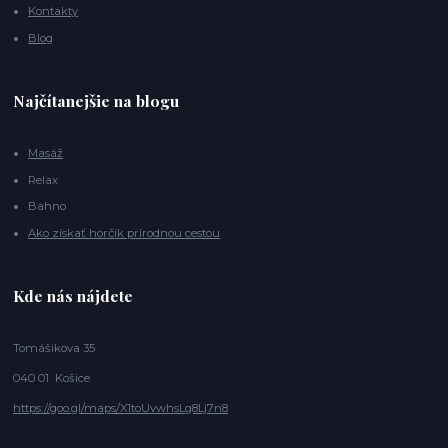
Kontakty
Blog
Najčítanejšie na blogu
Masáž
Relax
Bahno
Ako získať horčík prírodnou cestou
Kde nás nájdete
Tomášikova 35
040 01 Košice
https://goo.gl/maps/X1toUvwhsLg8Lj7n8