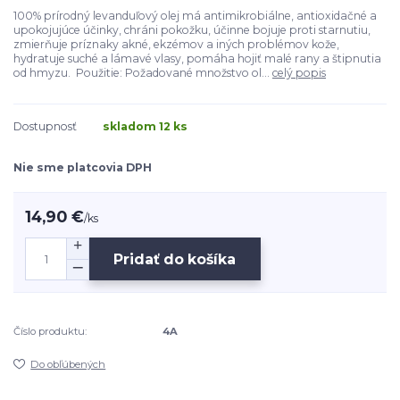
100% prírodný levanduľový olej má antimikrobiálne, antioxidačné a
upokojujúce účinky, chráni pokožku, účinne bojuje proti starnutiu,
zmierňuje príznaky akné, ekzémov a iných problémov kože,
hydratuje suché a lámavé vlasy, pomáha hojiť malé rany a štipnutia
od hmyzu. Použitie: Požadované množstvo ol...
celý popis
Dostupnosť
skladom 12 ks
Nie sme platcovia DPH
14,90 €
/
ks
Pridať do košíka
Číslo produktu:
4A
Do obľúbených