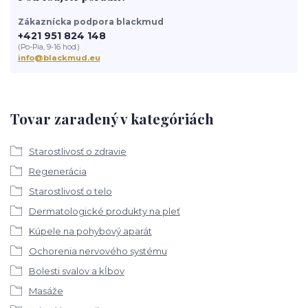
Zákaznícka podpora blackmud
+421 951 824 148
(Po-Pia, 9-16 hod.)
info@blackmud.eu
Tovar zaradený v kategóriách
Starostlivosť o zdravie
Regenerácia
Starostlivosť o telo
Dermatologické produkty na pleť
Kúpele na pohybový aparát
Ochorenia nervového systému
Bolesti svalov a kĺbov
Masáže